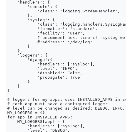
    'handlers': {

        'console': {

            'class': 'logging.StreamHandler',

        },

        'syslog': {

            'class': 'logging.handlers.SysLogHandl
            'formatter': 'standard',

            'facility': 'user',

            # uncomment next line if rsyslog works
            #'address': '/dev/log'

        }

    },

    'loggers': {

        'django':{

            'handlers': ['syslog'],

            'level': 'INFO',

            'disabled': False,

            'propagate': True

        }

    }

}

# loggers for my apps, uses INSTALLED_APPS in sett
# each app must have a configured logger

# level can be changed as desired: DEBUG, INFO, WA
MY_LOGGERS = {}

for app in INSTALLED_APPS:

    MY_LOGGERS[app] = {

        'handlers': ['syslog'],

        'level': 'DEBUG',
