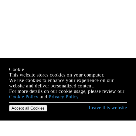
Cookie
This website stores cookies on your computer.
We use cookies to enhance your experience on our
website and deliver personalized content.
For more details on our cookie usage, please review our
Cookie Policy
and
Privacy Policy
Leave this website
Accept all Cookies
Empezando con Django
¿Cómo usar Django con Cookiecutter?