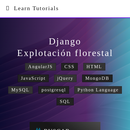
Learn Tutorials
Django
Explotación florestal
AngularJS
CSS
HTML
JavaScript
jQuery
MongoDB
MySQL
postgresql
Python Language
SQL