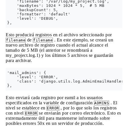
    'filename': '/var/log/my_project.log',

    'maxBytes': 1024 * 1024 * 5,  # 5 MB

    'backupCount': 5,

    'formatter': 'default'

    'level': 'DEBUG',

Esto producirá registros en el archivo seleccionado por
de
. En este ejemplo, se creará un
filename
filename
nuevo archivo de registro cuando el actual alcance el
tamaño de 5 MB (el anterior se renombrará a
my_project.log.1) y los últimos 5 archivos se guardarán
para archivar.
'mail_admins': {

    'level': 'ERROR',

    'class': 'django.utils.log.AdminEmailHandler'

Esto enviará cada registro por eamil a los usuarios
especificados en la variable de configuración
. El
ADMINS
nivel se establece en
, por lo que solo los registros
ERROR
con nivel
se enviarán por correo electrónico. Esto es
ERROR
extremadamente útil para mantenerse informado sobre
posibles errores 50x en un servidor de producción.