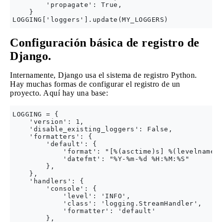
        'propagate': True,

    }

Configuración básica de registro de
Django.
Internamente, Django usa el sistema de registro Python.
Hay muchas formas de configurar el registro de un
proyecto. Aquí hay una base:
LOGGING = {

    'version': 1,

    'disable_existing_loggers': False,

    'formatters': {

        'default': {

            'format': "[%(asctime)s] %(levelname)s
            'datefmt': "%Y-%m-%d %H:%M:%S"

        },

    },

    'handlers': {

        'console': {

            'level': 'INFO',

            'class': 'logging.StreamHandler',

            'formatter': 'default'

        },
