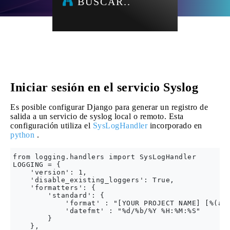
BUSCAR..
Iniciar sesión en el servicio Syslog
Es posible configurar Django para generar un registro de
salida a un servicio de syslog local o remoto. Esta
configuración utiliza el
SysLogHandler
incorporado en
python
.
from logging.handlers import SysLogHandler

LOGGING = {

    'version': 1,

    'disable_existing_loggers': True,

    'formatters': {

        'standard': {

            'format' : "[YOUR PROJECT NAME] [%(asc
            'datefmt' : "%d/%b/%Y %H:%M:%S"

        }

    },
