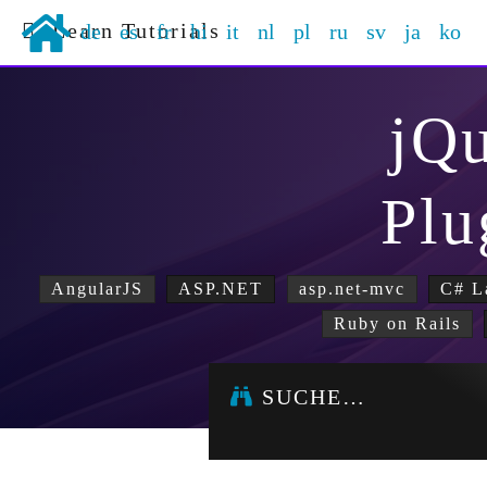
Learn Tutorials
de
es
fr
hi
it
nl
pl
ru
sv
ja
ko
jQ
Plu
AngularJS
ASP.NET
asp.net-mvc
C# L
Ruby on Rails
SUCHE…