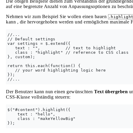
Die obigen Beispiele dienen zum Verständnis der grundlegende
auf eine begrenzte Anzahl von Anpassungsoptionen zu beschr
Nehmen wir zum Beispiel Sie wollen einen bauen
.highligh
kann , die hervorgehoben werden und ermöglichen maximale Fre
//...

// Default settings

var settings = $.extend({

   text : "",          // text to highlight

   class : "highlight" // reference to CSS class

}, custom);

return this.each(function() {

   // your word highlighting logic here

});

Der Benutzer kann nun einen gewünschten
Text übergeben
un
CSS-Klasse vollständig steuern:
$("#content").highlight({

    text : "hello",

    class : "makeYellowBig"
