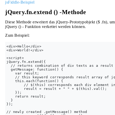
jsFiddle-Beispiel
jQuery.fn.extend () -Methode
Diese Methode erweitert das jQuery-Prototypobjekt ($ .fn), um 
jQuery () - Funktion verkettet werden können.
Zum Beispiel:
<div>Hello</div>

<div>World!</div>

<script>

jQuery.fn.extend({

  // returns combination of div texts as a result

  getMessage: function() {

    var result;

    // this keyword corresponds result array of jq
    this.each(function() {

        // $(this) corresponds each div element in
        result = result + " " + $(this).val();

    });

    return result;

  }

});

// newly created .getMessage() method
