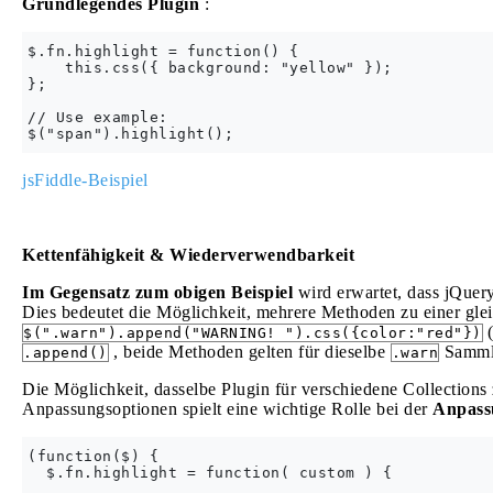
Grundlegendes Plugin
:
$.fn.highlight = function() {

    this.css({ background: "yellow" });

};

// Use example:

jsFiddle-Beispiel
Kettenfähigkeit & Wiederverwendbarkeit
Im Gegensatz zum obigen Beispiel
wird erwartet, dass jQuer
Dies bedeutet die Möglichkeit, mehrere Methoden zu einer gl
(
$(".warn").append("WARNING! ").css({color:"red"})
, beide Methoden gelten für dieselbe
Samml
.append()
.warn
Die Möglichkeit, dasselbe Plugin für verschiedene Collection
Anpassungsoptionen spielt eine wichtige Rolle bei der
Anpass
(function($) {

  $.fn.highlight = function( custom ) {
