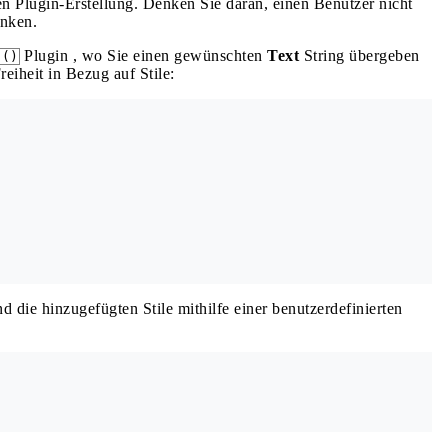
n Plugin-Erstellung. Denken Sie daran, einen Benutzer nicht
änken.
Plugin , wo Sie einen gewünschten
Text
String übergeben
t()
iheit in Bezug auf Stile:
d die hinzugefügten Stile mithilfe einer benutzerdefinierten