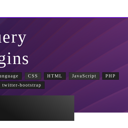
uery
gins
anguage
CSS
HTML
JavaScript
PHP
twitter-bootstrap