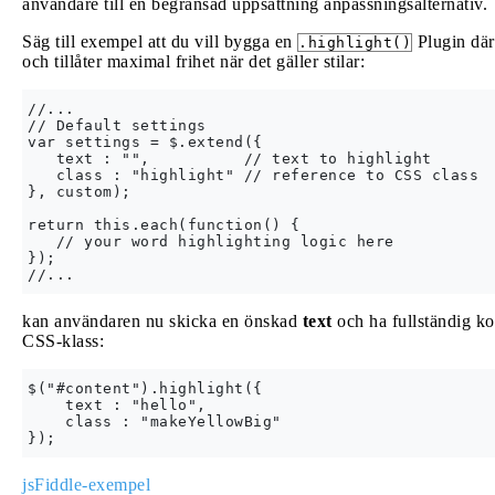
användare till en begränsad uppsättning anpassningsalternativ.
Säg till exempel att du vill bygga en
Plugin där
.highlight()
och tillåter maximal frihet när det gäller stilar:
//...

// Default settings

var settings = $.extend({

   text : "",          // text to highlight

   class : "highlight" // reference to CSS class

}, custom);

return this.each(function() {

   // your word highlighting logic here

});

kan användaren nu skicka en önskad
text
och ha fullständig ko
CSS-klass:
$("#content").highlight({

    text : "hello",

    class : "makeYellowBig"

jsFiddle-exempel