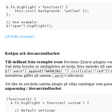
$.fn.highlight = function() {

    this.css({ background: "yellow" });

};

// Use example:

jsFiddle-exempel
Kedjan och återanvändbarhet
Till skillnad från exemplet ovan
förväntas jQuery-plugins va
Vad detta betyder är möjligheten att kedja flera metoder till 
(
$(".warn").append("WARNING! ").css({color:"red"})
metoderna gäller på samma
Collection)
.warn
Att låta en använda samma plugin på olika samlingar som passera
anpassning / återanvändbarhet
(function($) {

  $.fn.highlight = function( custom ) {

    // Default settings
