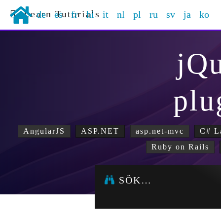
Learn Tutorials
de
es
fr
hi
it
nl
pl
ru
sv
ja
ko
jQ
plu
AngularJS
ASP.NET
asp.net-mvc
C# L
Ruby on Rails
SÖK…