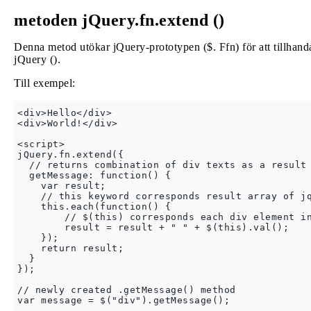
metoden jQuery.fn.extend ()
Denna metod utökar jQuery-prototypen ($. Ffn) för att tillhand
jQuery ().
Till exempel:
<div>Hello</div>

<div>World!</div>

<script>

jQuery.fn.extend({

  // returns combination of div texts as a result

  getMessage: function() {

    var result;

    // this keyword corresponds result array of jq
    this.each(function() {

        // $(this) corresponds each div element in
        result = result + " " + $(this).val();

    });

    return result;

  }

});

// newly created .getMessage() method

var message = $("div").getMessage();
