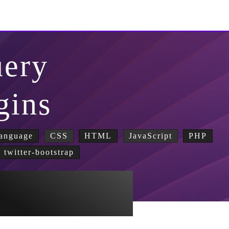
uery
gins
anguage
CSS
HTML
JavaScript
PHP
twitter-bootstrap