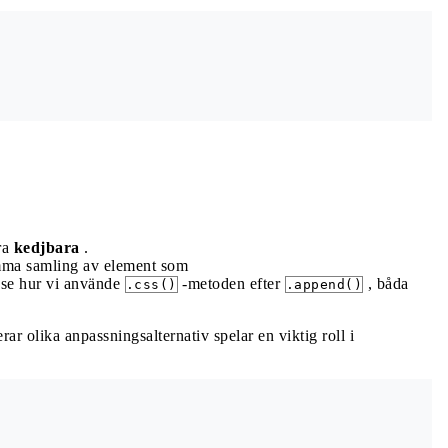
ra
kedjbara
.
samma samling av element som
se hur vi använde
-metoden efter
, båda
.css()
.append()
r olika anpassningsalternativ spelar en viktig roll i