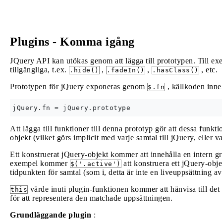
Plugins - Komma igång
JQuery API kan utökas genom att lägga till prototypen. Till ex
tillgängliga, t.ex.
,
,
, etc.
.hide()
.fadeIn()
.hasClass()
Prototypen för jQuery exponeras genom
, källkoden inne
$.fn
Att lägga till funktioner till denna prototyp gör att dessa funkti
objekt (vilket görs implicit med varje samtal till jQuery, eller v
Ett konstruerat jQuery-objekt kommer att innehålla en intern gr
exempel kommer
att konstruera ett jQuery-obj
$('.active')
tidpunkten för samtal (som i, detta är inte en liveuppsättning a
värde inuti plugin-funktionen kommer att hänvisa till det
this
för att representera den matchade uppsättningen.
Grundläggande plugin
: