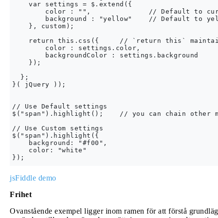
    var settings = $.extend({

        color : "",              // Default to cur
        background : "yellow"    // Default to yel
    }, custom);

    return this.css({     // `return this` maintai
        color : settings.color,

        backgroundColor : settings.background

    });

  };

}( jQuery ));

// Use Default settings

$("span").highlight();    // you can chain other m
// Use Custom settings

$("span").highlight({

    background: "#f00",

    color: "white"

jsFiddle demo
Frihet
Ovanstående exempel ligger inom ramen för att förstå grundlä