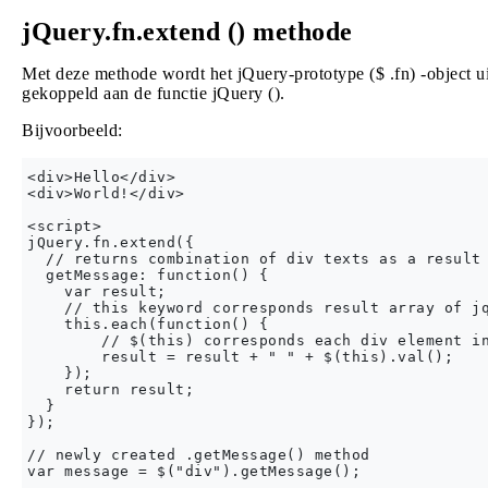
jQuery.fn.extend () methode
Met deze methode wordt het jQuery-prototype ($ .fn) -object
gekoppeld aan de functie jQuery ().
Bijvoorbeeld:
<div>Hello</div>

<div>World!</div>

<script>

jQuery.fn.extend({

  // returns combination of div texts as a result

  getMessage: function() {

    var result;

    // this keyword corresponds result array of jq
    this.each(function() {

        // $(this) corresponds each div element in
        result = result + " " + $(this).val();

    });

    return result;

  }

});

// newly created .getMessage() method

var message = $("div").getMessage();
