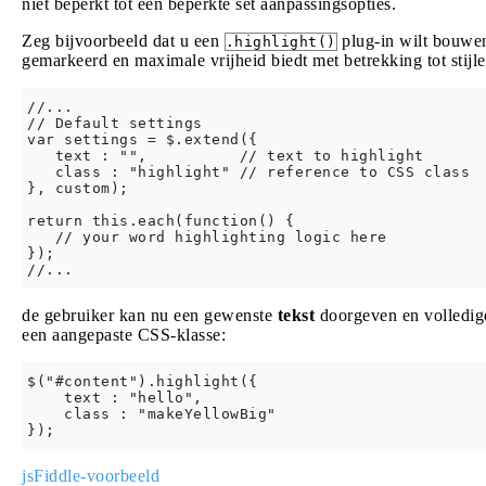
niet beperkt tot een beperkte set aanpassingsopties.
Zeg bijvoorbeeld dat u een
plug-in wilt bouwe
.highlight()
gemarkeerd en maximale vrijheid biedt met betrekking tot stijle
//...

// Default settings

var settings = $.extend({

   text : "",          // text to highlight

   class : "highlight" // reference to CSS class

}, custom);

return this.each(function() {

   // your word highlighting logic here

});

de gebruiker kan nu een gewenste
tekst
doorgeven en volledige
een aangepaste CSS-klasse:
$("#content").highlight({

    text : "hello",

    class : "makeYellowBig"

jsFiddle-voorbeeld