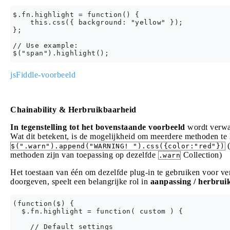
$.fn.highlight = function() {

    this.css({ background: "yellow" });

};

// Use example:

jsFiddle-voorbeeld
Chainability & Herbruikbaarheid
In tegenstelling tot het bovenstaande voorbeeld
wordt verwa
Wat dit betekent, is de mogelijkheid om meerdere methoden te
(
$(".warn").append("WARNING! ").css({color:"red"})
methoden zijn van toepassing op dezelfde
Collection)
.warn
Het toestaan van één om dezelfde plug-in te gebruiken voor ver
doorgeven, speelt een belangrijke rol in
aanpassing / herbrui
(function($) {

  $.fn.highlight = function( custom ) {

    // Default settings
