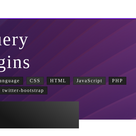
uery
gins
anguage
CSS
HTML
JavaScript
PHP
twitter-bootstrap