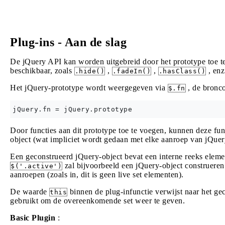
Plug-ins - Aan de slag
De jQuery API kan worden uitgebreid door het prototype toe te
beschikbaar, zoals
,
,
, enz
.hide()
.fadeIn()
.hasClass()
Het jQuery-prototype wordt weergegeven via
, de bronco
$.fn
Door functies aan dit prototype toe te voegen, kunnen deze fu
object (wat impliciet wordt gedaan met elke aanroep van jQuery
Een geconstrueerd jQuery-object bevat een interne reeks elemen
zal bijvoorbeeld een jQuery-object construeren
$('.active')
aanroepen (zoals in, dit is geen live set elementen).
De waarde
binnen de plug-infunctie verwijst naar het g
this
gebruikt om de overeenkomende set weer te geven.
Basic Plugin
: