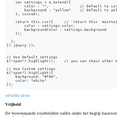
    var settings = $.extend({

        color : "",              // Default to cur
        background : "yellow"    // Default to yel
    }, custom);

    return this.css({     // `return this` maintai
        color : settings.color,

        backgroundColor : settings.background

    });

  };

}( jQuery ));

// Use Default settings

$("span").highlight();    // you can chain other m
// Use Custom settings

$("span").highlight({

    background: "#f00",

    color: "white"

jsFiddle-demo
Vrijheid
De bovenstaande voorbeelden vallen onder het begrip basisvor