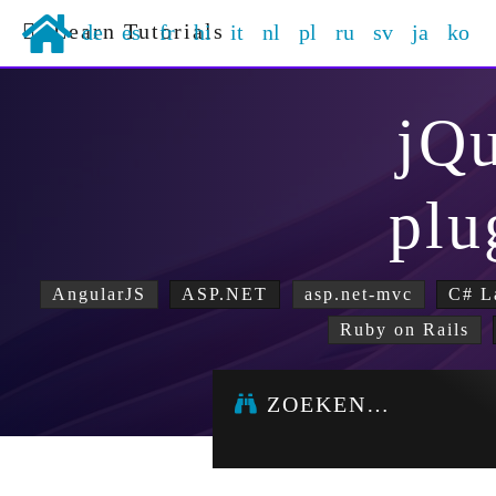
Learn Tutorials
de
es
fr
hi
it
nl
pl
ru
sv
ja
ko
jQ
plu
AngularJS
ASP.NET
asp.net-mvc
C# L
Ruby on Rails
ZOEKEN…