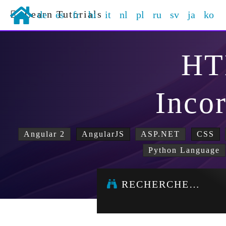
Learn Tutorials
de
es
fr
hi
it
nl
pl
ru
sv
ja
ko
H
Inco
Angular 2
AngularJS
ASP.NET
CSS
Python Language
RECHERCHE…