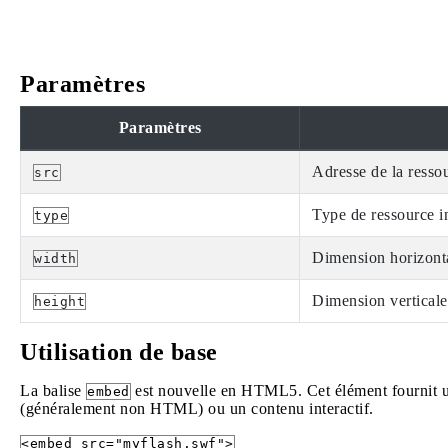
Paramètres
Paramètres
Adresse de la resso
src
Type de ressource i
type
Dimension horizont
width
Dimension verticale
height
Utilisation de base
La balise
est nouvelle en HTML5. Cet élément fournit un
embed
(généralement non HTML) ou un contenu interactif.
<embed src="myflash.swf">