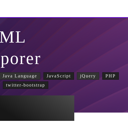
TML
rporer
Java Language
JavaScript
jQuery
PHP
twitter-bootstrap