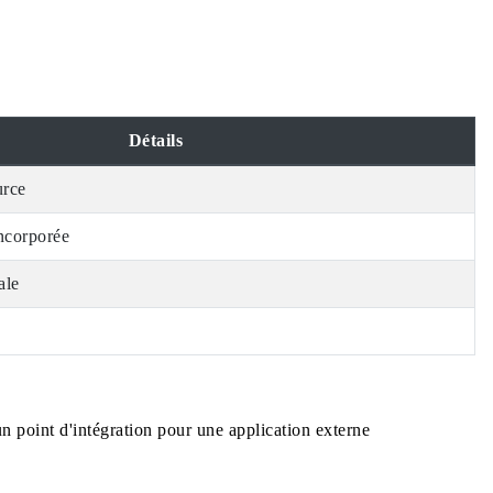
Détails
urce
ncorporée
ale
 point d'intégration pour une application externe