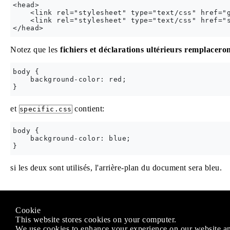
<head>

    <link rel="stylesheet" type="text/css" href="g
    <link rel="stylesheet" type="text/css" href="s
Notez que les
fichiers et déclarations ultérieurs remplaceron
body {

    background-color: red;

et
contient:
specific.css
body { 

    background-color: blue;

si les deux sont utilisés, l'arrière-plan du document sera bleu.
Modified text is an extract of the original
Stack Overflow Docu
Cookie
Sous licence
CC BY-SA 3.0
This website stores cookies on your computer.
Non affilié à
Stack Overflow
We use cookies to enhance your experience on our website an