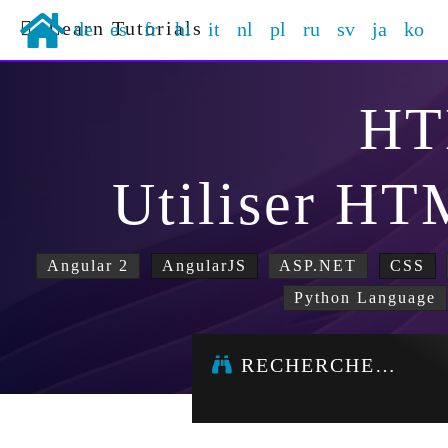
Learn Tutorials
de
es
fr
hi
it
nl
pl
ru
sv
ja
ko
H
Utiliser H
Angular 2
AngularJS
ASP.NET
CSS
Python Language
RECHERCHE…