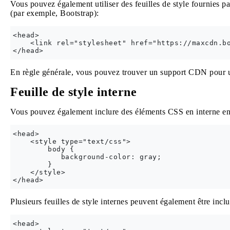
Vous pouvez également utiliser des feuilles de style fournies 
(par exemple, Bootstrap):
<head>

    <link rel="stylesheet" href="https://maxcdn.b
En règle générale, vous pouvez trouver un support CDN pour 
Feuille de style interne
Vous pouvez également inclure des éléments CSS en interne en 
<head>

    <style type="text/css">

        body {

           background-color: gray;

        }

    </style>  

Plusieurs feuilles de style internes peuvent également être inc
<head>
