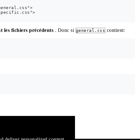
eneral.css">

pecific.css">

t les fichiers précédents
. Donc si
contient:
general.css
mentation
d deliver personalized content.