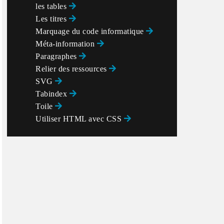
les tables
Les titres
Marquage du code informatique
" integrity="sha384-BVYiiSIFeK1dGmJRAkycuHAHRg32OmUcw
Méta-information
Paragraphes
Relier des ressources
SVG
Tabindex
Toile
Utiliser HTML avec CSS