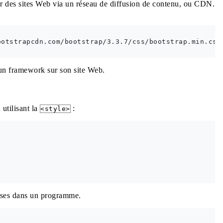
par des sites Web via un réseau de diffusion de contenu, ou CDN.
ootstrapcdn.com/bootstrap/3.3.7/css/bootstrap.min.css
un framework sur son site Web.
utilisant la
:
<style>
luses dans un programme.