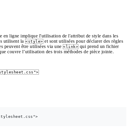
n ligne implique l'utilisation de l'attribut de style dans les
s utilisent la
et sont utilisées pour déclarer des règles
<style>
nes peuvent être utilisées via une
qui prend un fichier
<link>
ue couvre l’utilisation des trois méthodes de pièce jointe.
stylesheet.css">
tylesheet.css">
