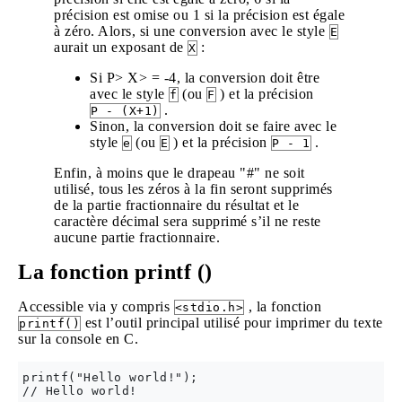
précision est omise ou 1 si la précision est égale
à zéro. Alors, si une conversion avec le style
E
aurait un exposant de
:
X
Si P> X> = -4, la conversion doit être
avec le style
(ou
) et la précision
f
F
.
P - (X+1)
Sinon, la conversion doit se faire avec le
style
(ou
) et la précision
.
e
E
P - 1
Enfin, à moins que le drapeau "#" ne soit
utilisé, tous les zéros à la fin seront supprimés
de la partie fractionnaire du résultat et le
caractère décimal sera supprimé s’il ne reste
aucune partie fractionnaire.
La fonction printf ()
Accessible via y compris
, la fonction
<stdio.h>
est l’outil principal utilisé pour imprimer du texte
printf()
sur la console en C.
printf("Hello world!");
