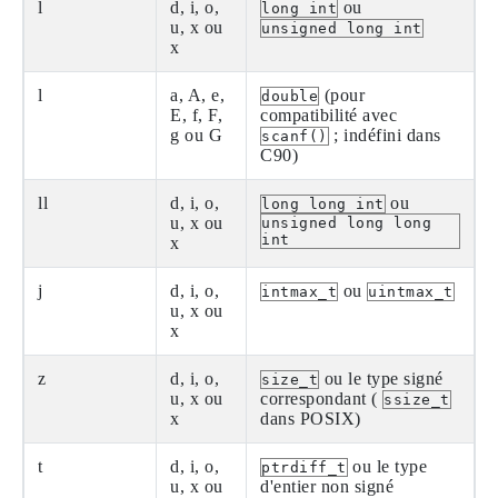
l
d, i, o,
ou
long int
u, x ou
unsigned long int
x
l
a, A, e,
(pour
double
E, f, F,
compatibilité avec
g ou G
; indéfini dans
scanf()
C90)
ll
d, i, o,
ou
long long int
u, x ou
unsigned long long
int
x
j
d, i, o,
ou
intmax_t
uintmax_t
u, x ou
x
z
d, i, o,
ou le type signé
size_t
u, x ou
correspondant (
ssize_t
x
dans POSIX)
t
d, i, o,
ou le type
ptrdiff_t
u, x ou
d'entier non signé