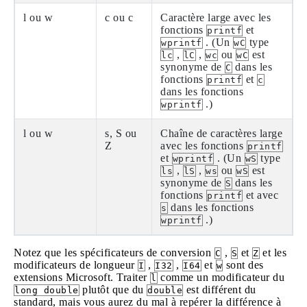
l ou w
c ou c
Caractère large avec les
fonctions
et
printf
. (Un
type
wprintf
wC
,
,
ou
est
lc
lC
wc
wC
synonyme de
dans les
C
fonctions
et
printf
c
dans les fonctions
.)
wprintf
l ou w
s, S ou
Chaîne de caractères large
Z
avec les fonctions
printf
et
. (Un
type
wprintf
wS
,
,
ou
est
ls
lS
ws
wS
synonyme de
dans les
S
fonctions
et avec
printf
dans les fonctions
s
.)
wprintf
Notez que les spécificateurs de conversion
,
et
et les
C
S
Z
modificateurs de longueur
,
,
et
sont des
I
I32
I64
w
extensions Microsoft. Traiter
comme un modificateur du
l
plutôt que du
est différent du
long double
double
standard, mais vous aurez du mal à repérer la différence à