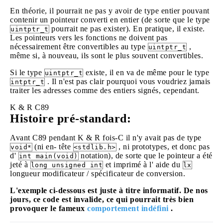
En théorie, il pourrait ne pas y avoir de type entier pouvant
contenir un pointeur converti en entier (de sorte que le type
pourrait ne pas exister). En pratique, il existe.
uintptr_t
Les pointeurs vers les fonctions ne doivent pas
nécessairement être convertibles au type
,
uintptr_t
même si, à nouveau, ils sont le plus souvent convertibles.
Si le type
existe, il en va de même pour le type
uintptr_t
. Il n'est pas clair pourquoi vous voudriez jamais
intptr_t
traiter les adresses comme des entiers signés, cependant.
K & R
C89
Histoire pré-standard:
Avant C89 pendant K & R fois-C il n'y avait pas de type
(ni en- tête
, ni prototypes, et donc pas
void*
<stdlib.h>
d'
notation), de sorte que le pointeur a été
int main(void)
jeté à
et imprimé à l' aide du
long unsigned int
lx
longueur modificateur / spécificateur de conversion.
L'exemple ci-dessous est juste à titre informatif. De nos
jours, ce code est invalide, ce qui pourrait très bien
provoquer le fameux
comportement indéfini
.