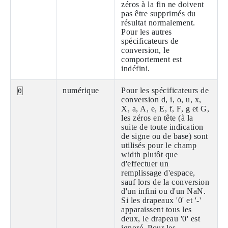
zéros à la fin ne doivent
pas être supprimés du
résultat normalement.
Pour les autres
spécificateurs de
conversion, le
comportement est
indéfini.
numérique
Pour les spécificateurs de
0
conversion d, i, o, u, x,
X, a, A, e, E, f, F, g et G,
les zéros en tête (à la
suite de toute indication
de signe ou de base) sont
utilisés pour le champ
width plutôt que
d'effectuer un
remplissage d'espace,
sauf lors de la conversion
d'un infini ou d'un NaN.
Si les drapeaux '0' et '-'
apparaissent tous les
deux, le drapeau '0' est
ignoré. Pour les