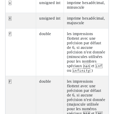
unsigned int
imprime hexadécimal,
x
minuscule
unsigned int
imprime hexadécimal,
X
majuscule
double
les impressions
f
flottent avec une
précision par défaut
de 6, si aucune
précision n'est donnée
(minuscules utilisées
pour les nombres
spéciaux
et
nan
inf
ou
)
infinity
double
les impressions
F
flottent avec une
précision par défaut
de 6, si aucune
précision n'est donnée
(majuscule utilisée
pour les numéros
spéciaux
et
NAN
INF