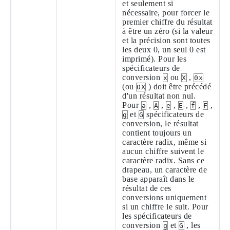
et seulement si
nécessaire, pour forcer le
premier chiffre du résultat
à être un zéro (si la valeur
et la précision sont toutes
les deux 0, un seul 0 est
imprimé). Pour les
spécificateurs de
conversion
ou
,
x
X
0x
(ou
) doit être précédé
0X
d'un résultat non nul.
Pour
,
,
,
,
,
,
a
A
e
E
f
F
et
spécificateurs de
g
G
conversion, le résultat
contient toujours un
caractère radix, même si
aucun chiffre suivent le
caractère radix. Sans ce
drapeau, un caractère de
base apparaît dans le
résultat de ces
conversions uniquement
si un chiffre le suit. Pour
les spécificateurs de
conversion
et
, les
g
G