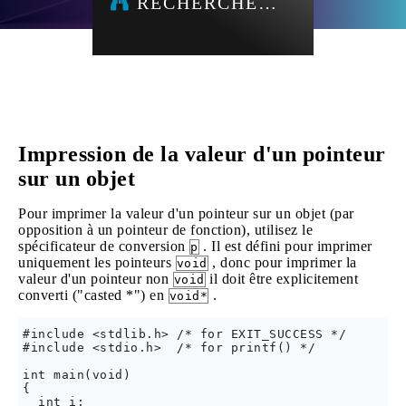
RECHERCHE…
Impression de la valeur d'un pointeur
sur un objet
Pour imprimer la valeur d'un pointeur sur un objet (par
opposition à un pointeur de fonction), utilisez le
spécificateur de conversion
. Il est défini pour imprimer
p
uniquement les pointeurs
, donc pour imprimer la
void
valeur d'un pointeur non
il doit être explicitement
void
converti ("casted *") en
.
void*
#include <stdlib.h> /* for EXIT_SUCCESS */

#include <stdio.h>  /* for printf() */

int main(void)

{

  int i;
