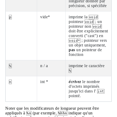
longueur donnée par
précision, si spécifiée
vide*
imprime la
p
void
pointeur
; un
void
pointeur non
void
doit être explicitement
converti ("cast") en
; pointeur vers
void*
un objet uniquement,
pas
un pointeur de
fonction
n / a
imprime le caractère
%
%
int *
écrivez
le nombre
n
d'octets imprimés
jusqu'ici dans l'
int
pointé.
Noter que les modificateurs de longueur peuvent être
appliqués à
(par exemple,
indique qu'un
%n
%hhn