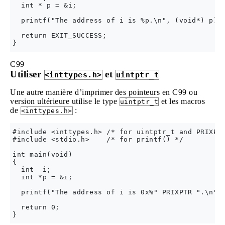
  int * p = &i;

  printf("The address of i is %p.\n", (void*) p);

  return EXIT_SUCCESS;

C99
Utiliser
et
<inttypes.h>
uintptr_t
Une autre manière d’imprimer des pointeurs en C99 ou
version ultérieure utilise le type
et les macros
uintptr_t
de
:
<inttypes.h>
#include <inttypes.h> /* for uintptr_t and PRIXPTR
#include <stdio.h>    /* for printf() */

int main(void)

{

  int  i;

  int *p = &i;

  printf("The address of i is 0x%" PRIXPTR ".\n", 
  return 0;
