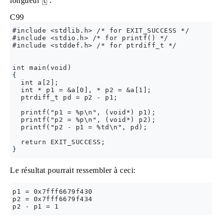
longueur
.
t
C99
#include <stdlib.h> /* for EXIT_SUCCESS */

#include <stdio.h> /* for printf() */

#include <stddef.h> /* for ptrdiff_t */

int main(void)

{

  int a[2];

  int * p1 = &a[0], * p2 = &a[1];

  ptrdiff_t pd = p2 - p1;

  printf("p1 = %p\n", (void*) p1);

  printf("p2 = %p\n", (void*) p2);

  printf("p2 - p1 = %td\n", pd);

  return EXIT_SUCCESS;

Le résultat pourrait ressembler à ceci:
p1 = 0x7fff6679f430

p2 = 0x7fff6679f434
