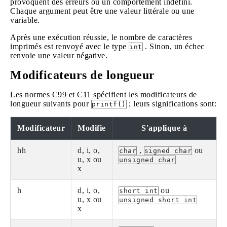
provoquent des erreurs ou un comportement indéfini.
Chaque argument peut être une valeur littérale ou une
variable.
Après une exécution réussie, le nombre de caractères
imprimés est renvoyé avec le type
. Sinon, un échec
int
renvoie une valeur négative.
Modificateurs de longueur
Les normes C99 et C11 spécifient les modificateurs de
longueur suivants pour
; leurs significations sont:
printf()
Modificateur
Modifie
S'applique à
hh
d, i, o,
,
ou
char
signed char
u, x ou
unsigned char
x
h
d, i, o,
ou
short int
u, x ou
unsigned short int
x