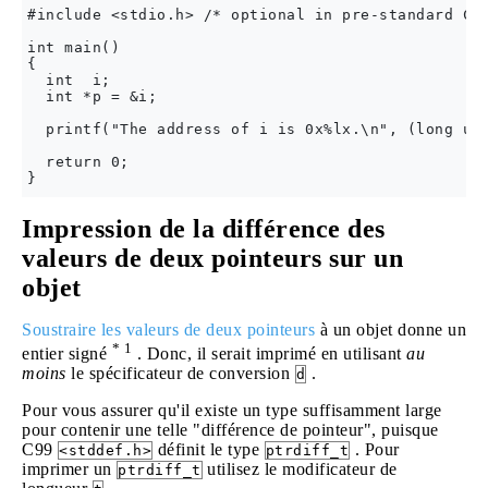
#include <stdio.h> /* optional in pre-standard C -
int main()

{

  int  i;

  int *p = &i;

  printf("The address of i is 0x%lx.\n", (long uns
  return 0;

Impression de la différence des
valeurs de deux pointeurs sur un
objet
Soustraire les valeurs de deux pointeurs
à un objet donne un
* 1
entier signé
. Donc, il serait imprimé en utilisant
au
moins
le spécificateur de conversion
.
d
Pour vous assurer qu'il existe un type suffisamment large
pour contenir une telle "différence de pointeur", puisque
C99
définit le type
. Pour
<stddef.h>
ptrdiff_t
imprimer un
utilisez le modificateur de
ptrdiff_t