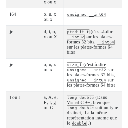
x ou x
I64
o, u, x
unsigned __int64
ou x
je
d, i, o,
(c'est-à-dire
ptrdiff_t
x ou X
sur les plates-
__int32
formes 32 bits,
__int64
sur les plates-formes 64
bits)
je
o, u, x
(c'est-à-dire
size_t
ou x
sur
unsigned __int32
les plates-formes 32 bits,
sur
unsigned __int64
les plates-formes 64 bits)
l ou l
a, A, e,
(Dans
long double
E, f, g
Visual C ++, bien que
ou G
soit un type
long double
distinct, il a la même
représentation interne que
le
.)
double