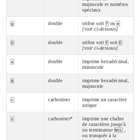
majuscule et numéros
spéciaux
double
utilise soit
ou
g
f
e
[voir ci-dessous]
double
utilise soit
soit
G
F
E
[voir ci-dessous]
double
imprime hexadécimal,
a
minuscule
double
imprime hexadécimal,
A
majuscule
carboniser
imprime un caractère
c
unique
carboniser*
imprime une chaîne
s
de caractères jusqu'à
un terminateur
,
NUL
ou tronquée à la