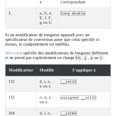
x
correspondant
L
a, A, e,
long double
E, f, F,
g ou G
Si un modificateur de longueur apparaît avec un
spécificateur de conversion autre que celui spécifié ci-
dessus, le comportement est indéfini.
Microsoft
spécifie des modificateurs de longueur différents
et ne prend pas explicitement en charge
,
,
ou
.
hh
j
z
t
Modificateur
Modifie
S'applique à
I32
d, i, o,
__int32
x ou x
I32
o, u, x
unsigned __int32
ou x
I64
d, i, o,
__int64