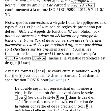
spécificateur de conversion
suivant s'applique à un
n
pointeur sur un argument de caractère
,
signed char
conformément à la norme ISO / IEC 9899: 2011, § 7.21.6.1
¶7).
Notez que les conversions à virgule flottante appliquées aux
types
et
raison de règles de promotion par
float
double
défaut - §6.5.2.2 Appels de fonction, ¶7
La notation par
points de suspension dans un déclarant de prototype de
fonction entraîne l'arrêt de la conversion après le dernier
paramètre déclaré. Les promotions d'argument par défaut
sont effectuées sur les arguments de fin.
) Ainsi, les
fonctions telles que
ne sont transmises qu’à
printf()
valeurs
, même si la variable référencée est
double
double
de type
.
float
Avec les formats
et
, le choix entre la notation
et
g
G
e
f
(ou
et
) est documenté dans le standard C et dans la
E
F
spécification POSIX pour
:
printf()
Le double argument représentant un nombre à
virgule flottante doit être converti dans le style
ou
(ou dans le style
ou
dans le cas d'un
f
e
F
E
spécificateur de conversion
), en fonction de
G
la valeur convertie et de la précision. Soit
la
P
précision si elle est égale à zéro, 6 si la