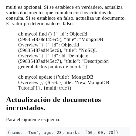
multi es opcional. Si se establece en verdadero, actualiza
varios documentos que cumplen con los criterios de
consulta. Si se establece en falso, actualiza un documento.
El valor predeterminado es falso.
db.mycol.find () {"_id": ObjectId
(598354878df45ec5), "title": "MongoDB
Overview"} {"_id": ObjectId
(59835487adf45ec6), "title": "NoSQL
Overview"} {"_id": Id. De objeto
(59835487adf45ec7), "título": "Descripción
general de los puntos de tutoría"}
db.mycol.update ({'title': 'MongoDB
Overview'}, {$ set: {'title': 'New MongoDB
Tutorial'}}, {multi: true})
Actualización de documentos
incrustados.
Para el siguiente esquema: