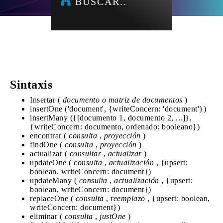
BUSCAR..
Sintaxis
Insertar (
documento o matriz de documentos
)
insertOne ('document', {writeConcern: 'document'})
insertMany ({[documento 1, documento 2, ...]},
{writeConcern: documento, ordenado: booleano})
encontrar (
consulta
,
proyección
)
findOne (
consulta
,
proyección
)
actualizar (
consultar
,
actualizar
)
updateOne (
consulta
,
actualización
, {upsert:
boolean, writeConcern: document})
updateMany (
consulta
,
actualización
, {upsert:
boolean, writeConcern: document})
replaceOne (
consulta
,
reemplazo
, {upsert: boolean,
writeConcern: document})
eliminar (
consulta
,
justOne
)