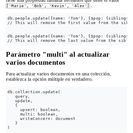
tiene una propiedad llamada hermanos que tiene el valor
.
['Marie', 'Bob', 'Kevin', 'Alex']
db.people.update({name: 'Tom'}, {$pop: {siblings: 
// This will remove the first value from the sibli
db.people.update({name: 'Tom'}, {$pop: {siblings: 
Parámetro "multi" al actualizar
varios documentos
Para actualizar varios documentos en una colección,
establezca la opción múltiple en verdadero.
db.collection.update(

   query,

   update,

   {

     upsert: boolean,

     multi: boolean,

     writeConcern: document

   }
