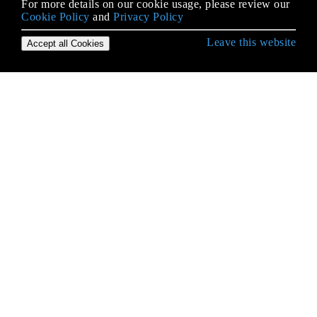
For more details on our cookie usage, please review our
Cookie Policy
and
Privacy Policy
Leave this website
Accept all Cookies
Empezando con MongoDB
Actualizando la versión de MongoDB
Agregación
Agregación de MongoDB
Colecciones
Conductor de pitón
Configuración
Consulta de datos (Primeros pasos)
Controlador de Java
Copia de seguridad y restauración de datos
Copia de seguridad y restauración de datos