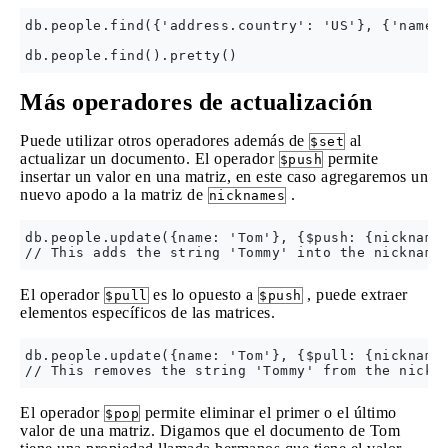
db.people.find({'address.country': 'US'}, {'name':
Más operadores de actualización
Puede utilizar otros operadores además de
al
$set
actualizar un documento. El operador
permite
$push
insertar un valor en una matriz, en este caso agregaremos un
nuevo apodo a la matriz de
.
nicknames
db.people.update({name: 'Tom'}, {$push: {nicknames
El operador
es lo opuesto a
, puede extraer
$pull
$push
elementos específicos de las matrices.
db.people.update({name: 'Tom'}, {$pull: {nicknames
El operador
permite eliminar el primer o el último
$pop
valor de una matriz. Digamos que el documento de Tom