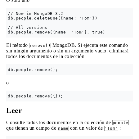
O solo uno
// New in MongoDB 3.2

db.people.deleteOne({name: 'Tom'})

// All versions

El método
MongoDB. Si ejecuta este comando
remove()
sin ningún argumento o sin un argumento vacío, eliminará
todos los documentos de la colección.
o
Leer
Consulte todos los documentos en la colección de
people
que tienen un campo de
con un valor de
:
name
'Tom'