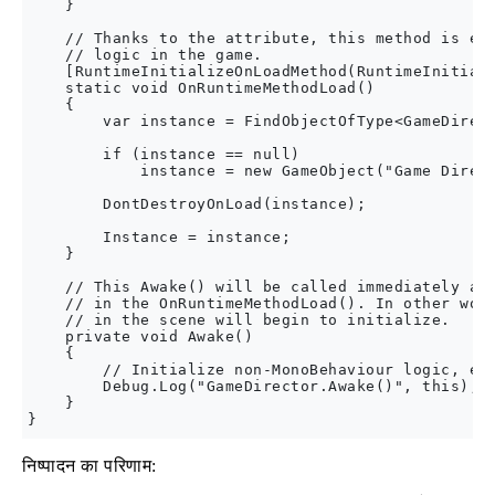
    }

    // Thanks to the attribute, this method is exe
    // logic in the game.

    [RuntimeInitializeOnLoadMethod(RuntimeInitiali
    static void OnRuntimeMethodLoad()

    {

        var instance = FindObjectOfType<GameDirect
        if (instance == null)

            instance = new GameObject("Game Direct
        DontDestroyOnLoad(instance);

        Instance = instance;

    }

    // This Awake() will be called immediately aft
    // in the OnRuntimeMethodLoad(). In other word
    // in the scene will begin to initialize.

    private void Awake()

    {

        // Initialize non-MonoBehaviour logic, etc
        Debug.Log("GameDirector.Awake()", this);

    }

निष्पादन का परिणाम: