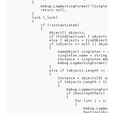
            {

                Debug.LogWarningFormat("[Singleton
                return null;

            }

            lock (_lock)

            {

                if (!instantiated)

                {

                    Object[] objects;

                    if (FindInactive) { objects = 
                    else { objects = FindObjectsOf
                    if (objects == null || objects
                    {

                        GameObject singleton = new
                        singleton.name = string.Fo
                        Instance = singleton.AddCo
                        Debug.LogWarningFormat("[S
                    }

                    else if (objects.Length >= 1)

                    {

                        Instance = objects[0] as T
                        if (objects.Length > 1)

                        {

                            Debug.LogWarningFormat
                            if (DestroyOthers)

                            {

                                for (int i = 1; i 
                                {

                                    Debug.LogWarni
                                    Destroy(object