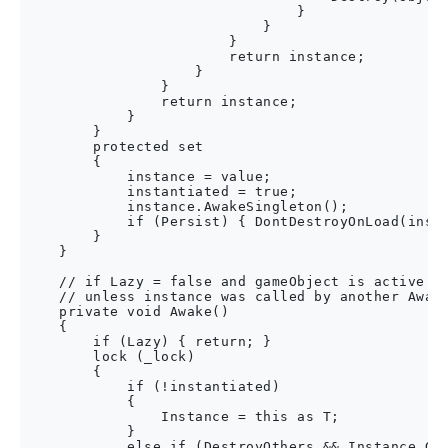
                                }

                            }

                        }

                        return instance;

                    }

                }

                return instance;

            }

        }

        protected set

        {

            instance = value;

            instantiated = true;

            instance.AwakeSingleton();

            if (Persist) { DontDestroyOnLoad(insta
        }

    }

    // if Lazy = false and gameObject is active th
    // unless instance was called by another Awake
    private void Awake()

    {

        if (Lazy) { return; }

        lock (_lock)

        {

            if (!instantiated)

            {

                Instance = this as T;

            }

            else if (DestroyOthers && Instance.Get