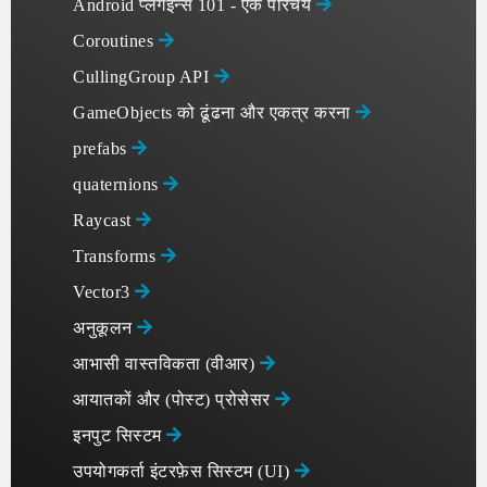
Android प्लगइन्स 101 - एक परिचय
Coroutines
CullingGroup API
GameObjects को ढूंढना और एकत्र करना
prefabs
quaternions
Raycast
Transforms
Vector3
अनुकूलन
आभासी वास्तविकता (वीआर)
आयातकों और (पोस्ट) प्रोसेसर
इनपुट सिस्टम
उपयोगकर्ता इंटरफ़ेस सिस्टम (UI)