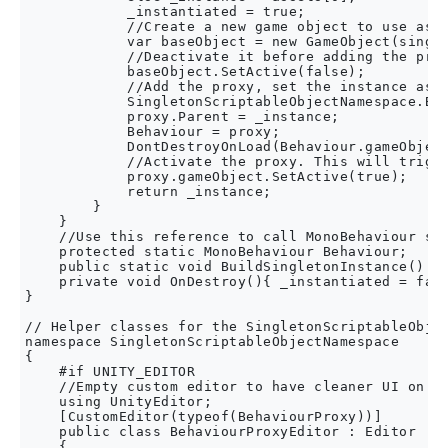
            _instantiated = true;

            //Create a new game object to use as p
            var baseObject = new GameObject(single
            //Deactivate it before adding the prox
            baseObject.SetActive(false);

            //Add the proxy, set the instance as t
            SingletonScriptableObjectNamespace.Beh
            proxy.Parent = _instance;

            Behaviour = proxy;

            DontDestroyOnLoad(Behaviour.gameObject
            //Activate the proxy. This will trigge
            proxy.gameObject.SetActive(true);

            return _instance;

        }

    }

    //Use this reference to call MonoBehaviour spe
    protected static MonoBehaviour Behaviour;

    public static void BuildSingletonInstance() { 
    private void OnDestroy(){ _instantiated = fals
}

// Helper classes for the SingletonScriptableObjec
namespace SingletonScriptableObjectNamespace

{

    #if UNITY_EDITOR

    //Empty custom editor to have cleaner UI on th
    using UnityEditor;

    [CustomEditor(typeof(BehaviourProxy))]

    public class BehaviourProxyEditor : Editor

    {
