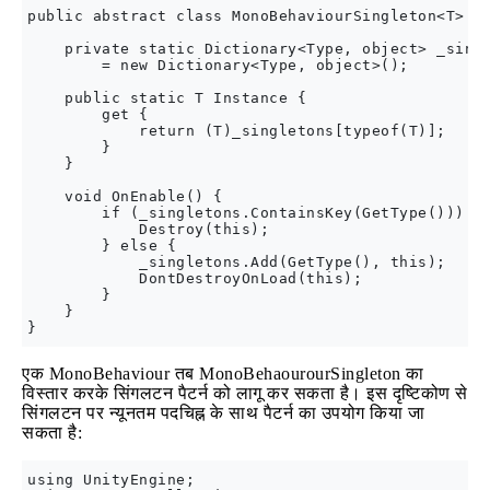
public abstract class MonoBehaviourSingleton<T> : 
    private static Dictionary<Type, object> _singl
        = new Dictionary<Type, object>();

    public static T Instance {

        get {

            return (T)_singletons[typeof(T)];

        }

    }

    void OnEnable() {

        if (_singletons.ContainsKey(GetType())) {

            Destroy(this);

        } else {

            _singletons.Add(GetType(), this);

            DontDestroyOnLoad(this);

        }

    }

एक MonoBehaviour तब MonoBehaourourSingleton का
विस्तार करके सिंगलटन पैटर्न को लागू कर सकता है। इस दृष्टिकोण से
सिंगलटन पर न्यूनतम पदचिह्न के साथ पैटर्न का उपयोग किया जा
सकता है:
using UnityEngine;
