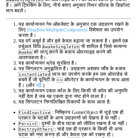
है। आगे ट्विकिंग के लिए, नीचे बताए अनुसार स्थिर फ़ील्ड के डिफ़ॉल्ट
मान बदलें।
यह कार्यान्वयन गेम ऑबजेक्ट के अनुसार एक उदाहरण रखने के
लिए
DisallowMultipleComponent
विशेषता का उपयोग
करता है।
यह वर्ग अमूर्त है और इसे केवल बढ़ाया जा सकता है। इसमें एक
वर्चुअल विधि
भी शामिल है जिसे सामान्य
AwakeSingleton
को लागू करने के बजाय ओवरराइड करने की
Awake
आवश्यकता है।
यह कार्यान्वयन थ्रेड सुरक्षित है।
यह सिंगलटन अनुकूलित है। उदाहरण अशक्त जाँच के बजाय
ध्वज का उपयोग करके हम उस ओवरहेड से
instantiated
बचते हैं जो यूनिटी के
ऑपरेटर के कार्यान्वयन के साथ आता
==
है। (और
पढ़ें
)
यह कार्यान्वयन एकल कॉल के लिए किसी भी कॉल की अनुमति
नहीं देता है जब यह एकता द्वारा नष्ट होने वाला है।
यह सिंगलटन निम्नलिखित विकल्पों के साथ आता है:
: निष्क्रिय GameObject से जुड़े एक ही
FindInactive
प्रकार के घटकों के अन्य उदाहरणों को देखना है या नहीं।
: दृश्यों के बीच घटक को जीवित रखना है या नहीं।
Persist
: चाहे एक ही प्रकार के किसी भी अन्य
DestroyOthers
घटक को नष्ट करना हो और केवल एक को रखना हो।