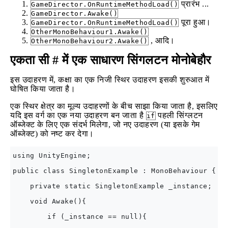
प्रारंभ ...
GameDirector.OnRuntimeMethodLoad()
GameDirector.Awake()
पूरा हुआ।
GameDirector.OnRuntimeMethodLoad()
OtherMonoBehaviour1.Awake()
, आदि।
OtherMonoBehaviour2.Awake()
एकता सी # में एक साधारण सिंगलटन मोनोबेहौर
इस उदाहरण में, कक्षा का एक निजी स्थिर उदाहरण इसकी शुरुआत में
घोषित किया जाता है।
एक स्थिर क्षेत्र का मूल्य उदाहरणों के बीच साझा किया जाता है, इसलिए
यदि इस वर्ग का एक नया उदाहरण बन जाता है
पहली सिंग्लटन
if
ऑब्जेक्ट के लिए एक संदर्भ मिलेगा, जो नए उदाहरण (या इसके गेम
ऑब्जेक्ट) को नष्ट कर देगा।
using UnityEngine;

public class SingletonExample : MonoBehaviour {

    private static SingletonExample _instance;

    void Awake(){

        if (_instance == null){
