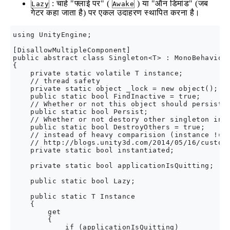
: चाहे "फ्लाई पर" (
) या "ऑन डिमांड" (जब
Lazy
Awake
गेटर कहा जाता है) पर एकल उदाहरण स्थापित करना है।
using UnityEngine;

[DisallowMultipleComponent]

public abstract class Singleton<T> : MonoBehaviour
{

    private static volatile T instance;

    // thread safety

    private static object _lock = new object();

    public static bool FindInactive = true;

    // Whether or not this object should persist w
    public static bool Persist;

    // Whether or not destory other singleton inst
    public static bool DestroyOthers = true;

    // instead of heavy comparision (instance != n
    // http://blogs.unity3d.com/2014/05/16/custom-
    private static bool instantiated;

    private static bool applicationIsQuitting;

    public static bool Lazy;

    public static T Instance

    {

        get

        {

            if (applicationIsQuitting)
