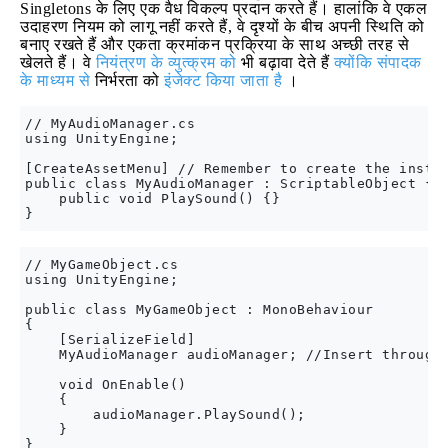
Singletons के लिए एक वैध विकल्प प्रदान करते हैं। हालांकि वे एकल
उदाहरण नियम को लागू नहीं करते हैं, वे दृश्यों के बीच अपनी स्थिति को
बनाए रखते हैं और एकता क्रमांकन प्रक्रिया के साथ अच्छी तरह से
खेलते हैं। वे
नियंत्रण के व्युत्क्रम को
भी बढ़ावा देते हैं
क्योंकि संपादक
के माध्यम से
निर्भरता को
इंजेक्ट किया जाता है
।
// MyAudioManager.cs

using UnityEngine;

[CreateAssetMenu] // Remember to create the instan
public class MyAudioManager : ScriptableObject {

    public void PlaySound() {}

// MyGameObject.cs

using UnityEngine;

public class MyGameObject : MonoBehaviour

{

    [SerializeField]

    MyAudioManager audioManager; //Insert through 
    void OnEnable()

    {

        audioManager.PlaySound();

    }
