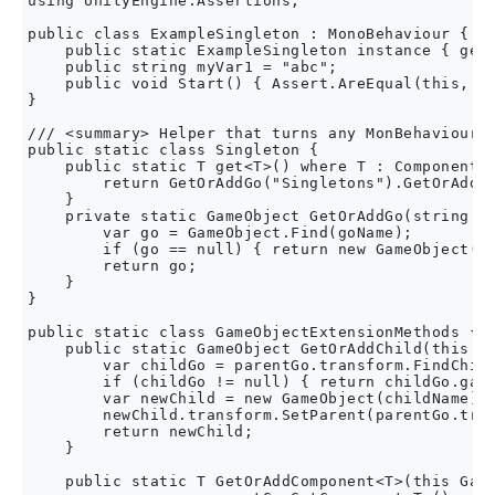
using UnityEngine.Assertions;

public class ExampleSingleton : MonoBehaviour {

    public static ExampleSingleton instance { get 
    public string myVar1 = "abc";

    public void Start() { Assert.AreEqual(this, in
}

/// <summary> Helper that turns any MonBehaviour o
public static class Singleton {

    public static T get<T>() where T : Component {
        return GetOrAddGo("Singletons").GetOrAddCh
    }

    private static GameObject GetOrAddGo(string go
        var go = GameObject.Find(goName);

        if (go == null) { return new GameObject(go
        return go;

    }

}

public static class GameObjectExtensionMethods { 

    public static GameObject GetOrAddChild(this Ga
        var childGo = parentGo.transform.FindChild
        if (childGo != null) { return childGo.game
        var newChild = new GameObject(childName); 
        newChild.transform.SetParent(parentGo.tran
        return newChild;

    }

    public static T GetOrAddComponent<T>(this Game