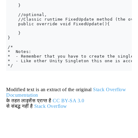
    }

    //optional,

    //Classic runtime FixedUpdate method (the over
    public override void FixedUpdate(){

    }

}

/*

*  Notes:

*  - Remember that you have to create the singleto
*  - Like other Unity Singleton this one is access
Modified text is an extract of the original
Stack Overflow
Documentation
के तहत लाइसेंस प्राप्त है
CC BY-SA 3.0
से संबद्ध नहीं है
Stack Overflow