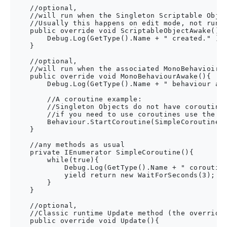
    //optional,

    //will run when the Singleton Scriptable Objec
    //Usually this happens on edit mode, not runti
    public override void ScriptableObjectAwake(){

        Debug.Log(GetType().Name + " created." );

    }

    //optional,

    //will run when the associated MonoBehavioir a
    public override void MonoBehaviourAwake(){

        Debug.Log(GetType().Name + " behaviour awa
        //A coroutine example:

        //Singleton Objects do not have coroutines
        //if you need to use coroutines use the at
        Behaviour.StartCoroutine(SimpleCoroutine()
    }

    //any methods as usual

    private IEnumerator SimpleCoroutine(){

        while(true){

            Debug.Log(GetType().Name + " coroutine
            yield return new WaitForSeconds(3);

        }

    }

    //optional,

    //Classic runtime Update method (the override 
    public override void Update(){
