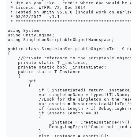
 * Use as you like - credit where due would be app
 * Licence: WTFPL V2, Dec 2014

 * Tested on Unity v5.6.0 (should work on earlier 
 * 03/02/2017 - v1.1 

 * ***********************************************
using System;

using UnityEngine;

using SingletonScriptableObjectNamespace;

public class SingletonScriptableObject<T> : Single
{

    //Private reference to the scriptable object

    private static T _instance;

    private static bool _instantiated;

    public static T Instance

    {

        get

        {

            if (_instantiated) return _instance;

            var singletonName = typeof(T).Name;

            //Look for the singleton on the resour
            var assets = Resources.LoadAll<T>("");
            if (assets.Length > 1) Debug.LogError(
            if (assets.Length == 0)

            {

                _instance = CreateInstance<T>();

                Debug.LogError("Could not find a "
            }

            else _instance = assets[0];
