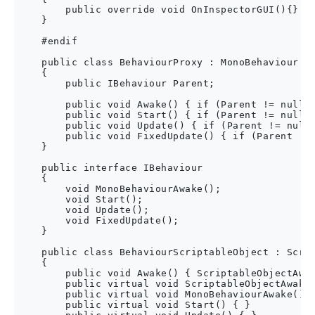
        public override void OnInspectorGUI(){}

    }

    #endif

    public class BehaviourProxy : MonoBehaviour

    {

        public IBehaviour Parent;

        public void Awake() { if (Parent != null) 
        public void Start() { if (Parent != null) 
        public void Update() { if (Parent != null)
        public void FixedUpdate() { if (Parent != 
    }

    public interface IBehaviour

    {

        void MonoBehaviourAwake();

        void Start();

        void Update();

        void FixedUpdate();

    }

    public class BehaviourScriptableObject : Scrip
    {

        public void Awake() { ScriptableObjectAwak
        public virtual void ScriptableObjectAwake(
        public virtual void MonoBehaviourAwake() {
        public virtual void Start() { }
