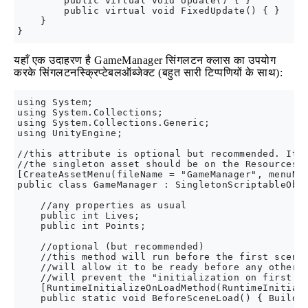
        public virtual void Update() { }

        public virtual void FixedUpdate() { }

    }

यहाँ एक उदाहरण है GameManager सिंगलटन क्लास का उपयोग
करके सिंगलटनस्क्रिप्टेबलऑब्जेक्ट (बहुत सारी टिप्पणियों के साथ):
using System;

using System.Collections;

using System.Collections.Generic;

using UnityEngine;

//this attribute is optional but recommended. It w
//the singleton asset should be on the Resources f
[CreateAssetMenu(fileName = "GameManager", menuNam
public class GameManager : SingletonScriptableObje
    //any properties as usual

    public int Lives;

    public int Points;

    //optional (but recommended)

    //this method will run before the first scene 
    //will allow it to be ready before any other G
    //will prevent the "initialization on first us
    [RuntimeInitializeOnLoadMethod(RuntimeInitiali
    public static void BeforeSceneLoad() { BuildSi