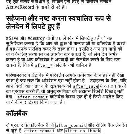
यह एक खराब समाधान है, लेकिन पूरी तरह से वितरित लेनदेन
ActiveRecord के दायरे से परे हैं।
सहेजना और नष्ट करना स्वचालित रूप से
लेनदेन में लिपटे हुए हैं
#Save और #destroy दोनों एक लेनदेन में लिपटे हुए हैं जो यह
सुनिश्चित करता है कि आप जो कुछ भी मान्यताओं या कॉलबैक में करते
हैं वह आपके संरक्षित कवर के तहत होगा। इसलिए आप उन मानों की
जांच के लिए सत्यापन का उपयोग कर सकते हैं, जो लेन-देन निर्भर
करता है या आप कॉलबैक में अपवादों को रोलबैक करने के लिए उठा
सकते हैं, जिसमें
कॉलबैक भी शामिल हैं।
after_*
परिणामस्वरूप डेटाबेस में परिवर्तन आपके कनेक्शन के बाहर नहीं देखा
जाता है जब तक कि ऑपरेशन पूरा नहीं होता है। उदाहरण के लिए, यदि
आप किसी खोज इंजन के सूचकांक को
में अद्यतन करने
after_save
का प्रयास करते हैं, तो अनुक्रमणिका को अद्यतन रिकॉर्ड दिखाई नहीं
देगा।
कॉलबैक केवल एक ही है जिसे अपडेट किए
after_commit
जाने के बाद ट्रिगर किया जाता है।
कॉलबैक
दो प्रकार के कॉलबैक हैं जो
और रोलिंग बैक लेनदेन
after_commit
से जुड़े हैं:
और
।
after_commit
after_rollback