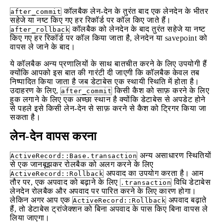
कॉलबैक लेन-देन के तुरंत बाद एक लेनदेन के भीतर
after_commit
सहेजे या नष्ट किए गए हर रिकॉर्ड पर कॉल किए जाते हैं।
कॉलबैक को लेनदेन के बाद तुरंत सहेजे या नष्ट
after_rollback
किए गए हर रिकॉर्ड पर कॉल किया जाता है, लेनदेन या savepoint को
वापस ले जाने के बाद।
ये कॉलबैक अन्य प्रणालियों के साथ बातचीत करने के लिए उपयोगी हैं
क्योंकि आपको इस बात की गारंटी दी जाएगी कि कॉलबैक केवल तब
निष्पादित किया जाता है जब डेटाबेस एक स्थायी स्थिति में होता है।
उदाहरण के लिए,
किसी कैश को साफ़ करने के लिए
after_commit
हुक लगाने के लिए एक अच्छा स्थान है क्योंकि डेटाबेस से अपडेट होने
से पहले इसे किसी लेन-देन से साफ़ करने से कैश को ट्रिगर किया जा
सकता है।
लेन-देन वापस करना
अन्य असाधारण स्थितियों
ActiveRecord::Base.transaction
से एक जानबूझकर रोलबैक को अलग करने के लिए
अपवाद का उपयोग करता है। आम
ActiveRecord::Rollback
तौर पर, एक अपवाद को बढ़ाने के लिए
विधि डेटाबेस
.transaction
लेनदेन रोलबैक और अपवाद पर पारित करने के लिए कारण होगा।
लेकिन अगर आप एक
अपवाद बढ़ाते
ActiveRecord::Rollback
हैं, तो डेटाबेस ट्रांजेक्शन को बिना अपवाद के पास किए बिना वापस ले
लिया जाएगा।