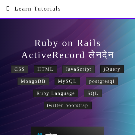
Learn Tutorials
Ruby on Rails
ActiveRecord लेनदेन
CSS
HTML
JavaScript
jQuery
MongoDB
MySQL
postgresql
Ruby Language
SQL
twitter-bootstrap