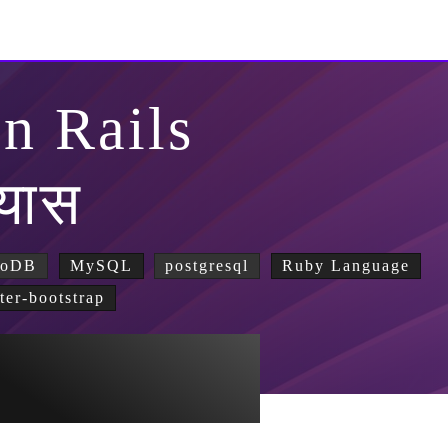
n Rails
्यास
goDB
MySQL
postgresql
Ruby Language
tter-bootstrap