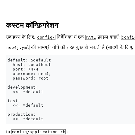
कस्टम कॉन्फ़िगरेशन
उदाहरण के लिए,
निर्देशिका में एक
फ़ाइल बनाएँ:
config/
YAML
confi
की सामग्री नीचे की तरह कुछ हो सकती है (सादगी के लिए,
neo4j.yml
default: &default

  host: localhost

  port: 7474

  username: neo4j

  password: root

development:

  <<: *default

test:

  <<: *default

production:

in
:
config/application.rb