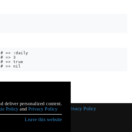
# => :daily

# => 3

# => true

mentation
d deliver personalized content.
Cookie Policy
Privacy Policy
ie Policy
and
Privacy Policy
Leave this website