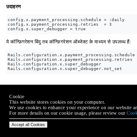
उदाहरण
config.x.payment_processing.schedule = :daily

config.x.payment_processing.retries  = 3

ये कॉन्फ़िगरेशन बिंदु तब कॉन्फ़िगरेशन ऑब्जेक्ट के माध्यम से उपलब्ध हैं:
Rails.configuration.x.payment_processing.schedule 
Rails.configuration.x.payment_processing.retries  
Rails.configuration.x.super_debugger              
Modified text is an extract of the original
Stack Overflow Docu
Cookie
के तहत लाइसेंस प्राप्त है
CC BY-SA 3.0
This website stores cookies on your computer.
से संबद्ध नहीं है
Stack Overflow
We use cookies to enhance your experience on our website an
For more details on our cookie usage, please review our
Cook
Accept all Cookies