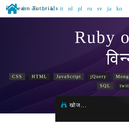
Learn Tutorials
de
es
fr
hi
it
nl
pl
ru
sv
ja
ko
Ruby o
विन
CSS
HTML
JavaScript
jQuery
Mon
SQL
twi
खोज…