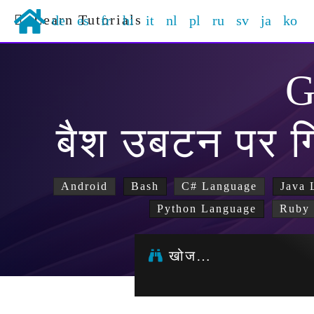
Learn Tutorials
de
es
fr
hi
it
nl
pl
ru
sv
ja
ko
G
बैश उबटन पर ग
Android
Bash
C# Language
Java 
Python Language
Ruby 
खोज…