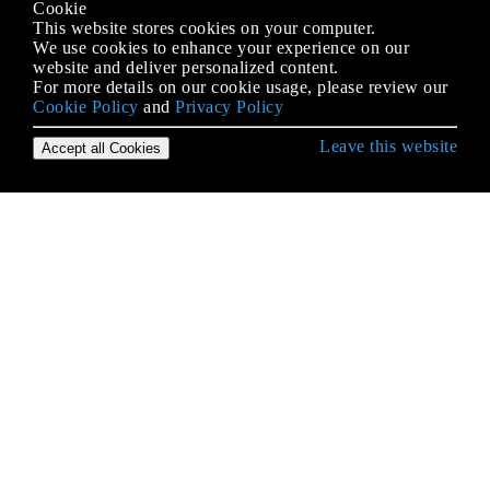
Cookie
This website stores cookies on your computer.
We use cookies to enhance your experience on our
website and deliver personalized content.
For more details on our cookie usage, please review our
Cookie Policy
and
Privacy Policy
Leave this website
Accept all Cookies
Git के साथ शुरुआत करना
.Gitattributes फ़ाइल का उपयोग करना
.mailmap फ़ाइल: सहयोगी और ईमेल उपनामों को जोड़ना
diff पेड़
Git Remote
git send-email
Git क्लाइंट-साइड हुक
Git की ओर पलायन
Git टैगिंग