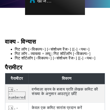
खोज…
वाक्य - विन्यास
गिट लॉग [<विकल्प>] [<संशोधन रेंज>] [[-] <पथ>]
गिट लॉग - व्याख्या = लघु | गिट शॉर्टलॉग [<विकल्प>]
गिट शॉर्टलॉग [<विकल्प>] [<संशोधन रेंज>] [[-] <पथ>]
पैरामीटर
पैरामीटर
विवरण
, -
वर्णमाला क्रम के बजाय प्रति लेखक कमिट की
-n
संख्या के अनुसार आउटपुट छाँटें
--
numbered
, -
केवल एक कमिट सारांश प्रदान करें
-s