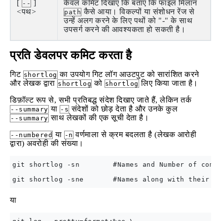
[
]
केवल कमिट दिखाएं कि बताएं कि फाइल मिलान
--
<पथ>
कैसे आया। विकल्पों या संशोधन रेंज से
path
उन्हें अलग करने के लिए पथों को "-" के साथ
उपसर्ग करने की आवश्यकता हो सकती है।
प्रति डेवलपर कमिट करता है
गिट
का उपयोग गिट लॉग आउटपुट को सारांशित करने
shortlog
और लेखक द्वारा
को
लिए किया जाता है।
shortlog
shortlog
डिफ़ॉल्ट रूप से, सभी प्रतिबद्ध संदेश दिखाए जाते हैं, लेकिन तर्क
या
संदेशों को छोड़ देता है और उनके कुल
--summary
-s
साथ लेखकों की एक सूची देता है।
--summary
या
वर्णमाला से क्रम बदलता है (लेखक आरोही
--numbered
-n
द्वारा) अवरोही की संख्या।
git shortlog -sn        #Names and Number of commi
या