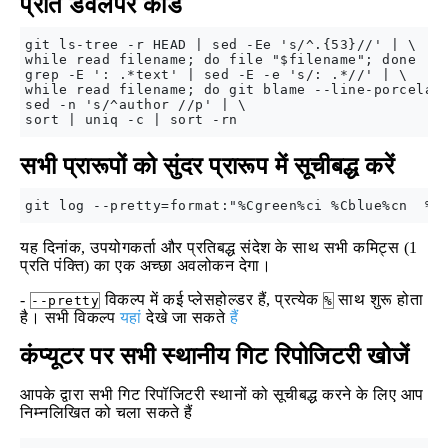
प्रति डेवलपर कोड
git ls-tree -r HEAD | sed -Ee 's/^.{53}//' | \

while read filename; do file "$filename"; done | \
grep -E ': .*text' | sed -E -e 's/: .*//' | \

while read filename; do git blame --line-porcelain
sed -n 's/^author //p' | \

सभी प्रारूपों को सुंदर प्रारूप में सूचीबद्ध करें
यह दिनांक, उपयोगकर्ता और प्रतिबद्ध संदेश के साथ सभी कमिट्स (1
प्रति पंक्ति) का एक अच्छा अवलोकन देगा।
-
विकल्प में कई प्लेसहोल्डर हैं, प्रत्येक
साथ शुरू होता
--pretty
%
है। सभी विकल्प
यहां
देखे जा सकते
हैं
कंप्यूटर पर सभी स्थानीय गिट रिपोजिटरी खोजें
आपके द्वारा सभी गिट रिपॉजिटरी स्थानों को सूचीबद्ध करने के लिए आप
निम्नलिखित को चला सकते हैं