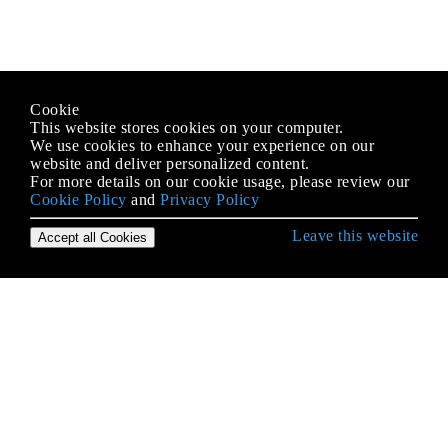
Cookie
This website stores cookies on your computer.
We use cookies to enhance your experience on our
website and deliver personalized content.
For more details on our cookie usage, please review our
Cookie Policy
and
Privacy Policy
Leave this website
Accept all Cookies
Git के साथ शुरुआत करना
.Gitattributes फ़ाइल का उपयोग करना
.mailmap फ़ाइल: सहयोगी और ईमेल उपनामों को जोड़ना
diff पेड़
Git Remote
git send-email