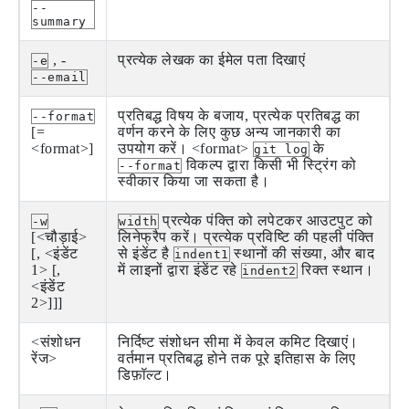
--
summary
, -
प्रत्येक लेखक का ईमेल पता दिखाएं
-e
--email
प्रतिबद्ध विषय के बजाय, प्रत्येक प्रतिबद्ध का
--format
[=
वर्णन करने के लिए कुछ अन्य जानकारी का
<format>]
उपयोग करें। <format>
के
git log
विकल्प द्वारा किसी भी स्ट्रिंग को
--format
स्वीकार किया जा सकता है।
प्रत्येक पंक्ति को लपेटकर आउटपुट को
-w
width
[<चौड़ाई>
लिनेफ्रैप करें। प्रत्येक प्रविष्टि की पहली पंक्ति
[, <इंडेंट
से इंडेंट है
स्थानों की संख्या, और बाद
indent1
1> [,
में लाइनों द्वारा इंडेंट रहे
रिक्त स्थान।
indent2
<इंडेंट
2>]]]
<संशोधन
निर्दिष्ट संशोधन सीमा में केवल कमिट दिखाएं।
रेंज>
वर्तमान प्रतिबद्ध होने तक पूरे इतिहास के लिए
डिफ़ॉल्ट।