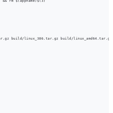
 && rm $(appname)$(3)

r.gz build/linux_386.tar.gz build/linux_amd64.tar.gz
