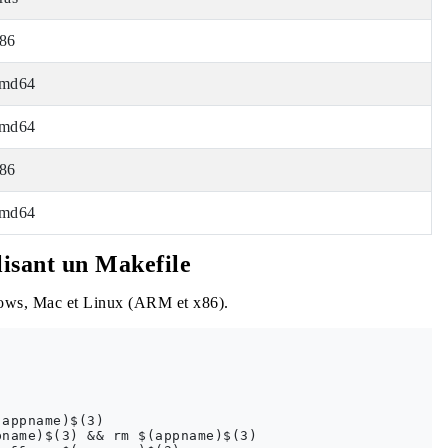
86
md64
md64
86
md64
lisant un Makefile
dows, Mac et Linux (ARM et x86).
appname)$(3)

name)$(3) && rm $(appname)$(3)
