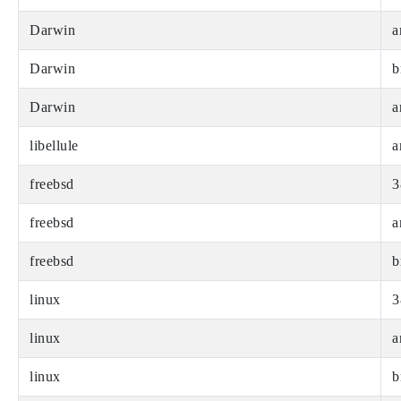
Darwin
a
Darwin
b
Darwin
a
libellule
a
freebsd
3
freebsd
a
freebsd
b
linux
3
linux
a
linux
b