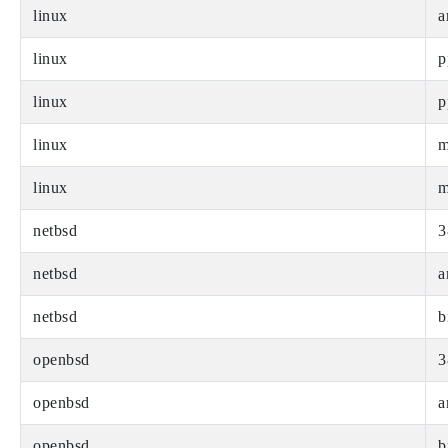
linux
a
linux
p
linux
p
linux
m
linux
m
netbsd
3
netbsd
a
netbsd
b
openbsd
3
openbsd
a
openbsd
b