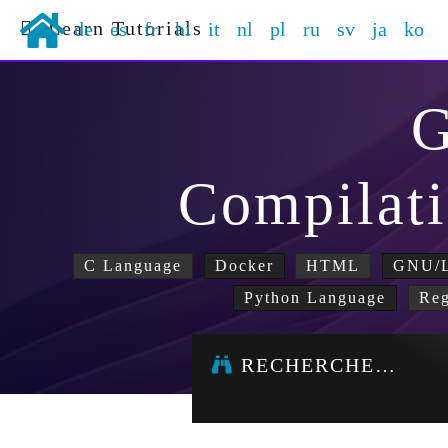
Learn Tutorials
de
es
fr
hi
it
nl
pl
ru
sv
ja
ko
Compilati
C Language
Docker
HTML
GNU/L
Python Language
Reg
RECHERCHE…