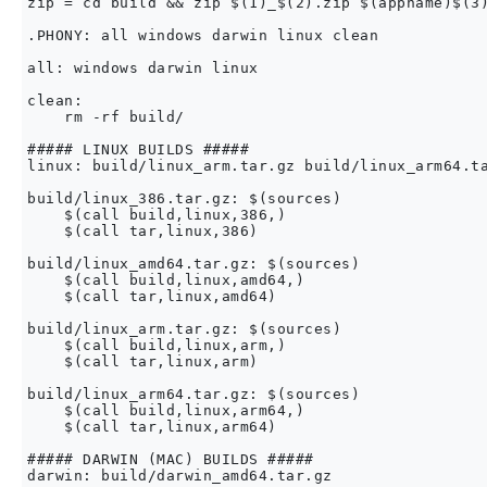
zip = cd build && zip $(1)_$(2).zip $(appname)$(3)
.PHONY: all windows darwin linux clean

all: windows darwin linux

clean:

    rm -rf build/

##### LINUX BUILDS #####

linux: build/linux_arm.tar.gz build/linux_arm64.ta
build/linux_386.tar.gz: $(sources)

    $(call build,linux,386,)

    $(call tar,linux,386)

build/linux_amd64.tar.gz: $(sources)

    $(call build,linux,amd64,)

    $(call tar,linux,amd64)

build/linux_arm.tar.gz: $(sources)

    $(call build,linux,arm,)

    $(call tar,linux,arm)

build/linux_arm64.tar.gz: $(sources)

    $(call build,linux,arm64,)

    $(call tar,linux,arm64)

##### DARWIN (MAC) BUILDS #####

darwin: build/darwin_amd64.tar.gz
