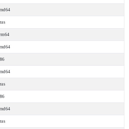
md64
ras
rm64
md64
86
md64
ras
86
md64
ras