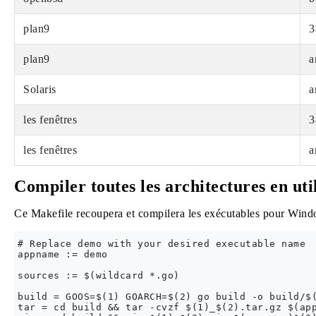
plan9
3
plan9
a
Solaris
a
les fenêtres
3
les fenêtres
a
Compiler toutes les architectures en uti
Ce Makefile recoupera et compilera les exécutables pour Win
# Replace demo with your desired executable name

appname := demo

sources := $(wildcard *.go)

build = GOOS=$(1) GOARCH=$(2) go build -o build/$(
tar = cd build && tar -cvzf $(1)_$(2).tar.gz $(app