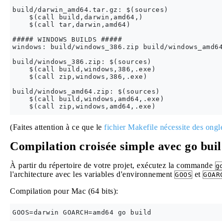
build/darwin_amd64.tar.gz: $(sources)

    $(call build,darwin,amd64,)

    $(call tar,darwin,amd64)

##### WINDOWS BUILDS #####

windows: build/windows_386.zip build/windows_amd64
build/windows_386.zip: $(sources)

    $(call build,windows,386,.exe)

    $(call zip,windows,386,.exe)

build/windows_amd64.zip: $(sources)

    $(call build,windows,amd64,.exe)

(Faites attention à ce que le
fichier Makefile nécessite des ongl
Compilation croisée simple avec go bui
À partir du répertoire de votre projet, exécutez la commande
g
l'architecture avec les variables d'environnement
et
GOOS
GOAR
Compilation pour Mac (64 bits):