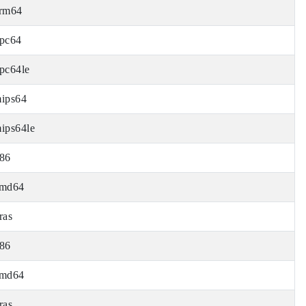
rm64
pc64
pc64le
ips64
ips64le
86
md64
ras
86
md64
ras