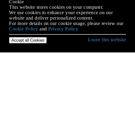
Cookie
This website stores cookies on your computer.
We use cookies to enhance your experience on our
website and deliver personalized content.
For more details on our cookie usage, please review our
Cookie Policy
and
Privacy Policy
Leave this website
Accept all Cookies
Erste Schritte mit asp.net-mvc
Abhängigkeitsspritze
ActionResult
ActionResult
ActionResult
Aktionsfilter
Anzeige- und Editorvorlagen
Asp.net mvc Mail senden
Automatische clientseitige Überprüfung anhand von