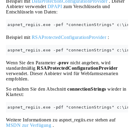
Beispiel mit
DataProtectionConfigurationProvider
. Dieser
Anbieter verwendet
DPAPI
zum Verschlüsseln und
Entschlüsseln von Daten:
aspnet_regiis.exe -pef "connectionStrings" c:\ine
Beispiel mit
RSAProtectedConfigurationProvider
:
aspnet_regiis.exe -pef "connectionStrings" c:\ine
Wenn Sie den Parameter
-prov
nicht angeben, wird
standardmäßig
RSAProtectedConfigurationProvider
verwendet. Dieser Anbieter wird für Webfarmszenarien
empfohlen.
So erhalten Sie den Abschnitt
connectionStrings
wieder in
Klartext:
aspnet_regiis.exe -pdf "connectionStrings" c:\ine
Weitere Informationen zu aspnet_regiis.exe stehen auf
MSDN zur Verfügung
.