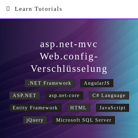
Learn Tutorials
asp.net-mvc
Web.config-
Verschlüsselung
.NET Framework
AngularJS
ASP.NET
asp.net-core
C# Language
Entity Framework
HTML
JavaScript
jQuery
Microsoft SQL Server