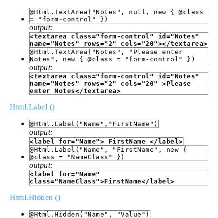
@Html.TextArea("Notes", null, new { @class
= "form-control" })
output:
<textarea class="form-control" id="Notes"
name="Notes" rows="2" cols="20"></textarea>
@Html.TextArea("Notes", "Please enter
Notes", new { @class = "form-control" })
output:
<textarea class="form-control" id="Notes"
name="Notes" rows="2" cols="20" >Please
enter Notes</textarea>
Html.Label ()
@Html.Label("Name","FirstName")
output:
<label for="Name"> FirstName </label>
@Html.Label("Name", "FirstName", new {
@class = "NameClass" })
output:
<label for="Name"
class="NameClass">FirstName</label>
Html.Hidden ()
@Html.Hidden("Name", "Value")