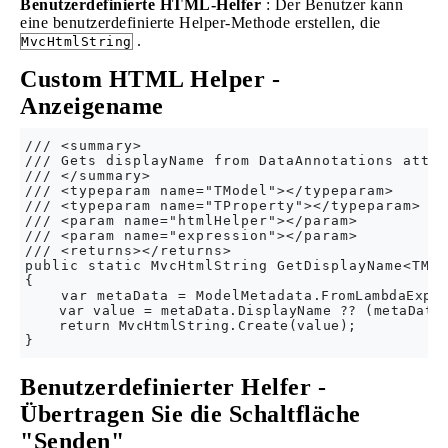
Benutzerdefinierte HTML-Helfer
: Der Benutzer kann
eine benutzerdefinierte Helper-Methode erstellen, die
.
MvcHtmlString
Custom HTML Helper -
Anzeigename
/// <summary>

/// Gets displayName from DataAnnotations attri
/// </summary>

/// <typeparam name="TModel"></typeparam>

/// <typeparam name="TProperty"></typeparam>

/// <param name="htmlHelper"></param>

/// <param name="expression"></param>

/// <returns></returns>

public static MvcHtmlString GetDisplayName<TMod
{

    var metaData = ModelMetadata.FromLambdaExpres
    var value = metaData.DisplayName ?? (metaData.
    return MvcHtmlString.Create(value);

Benutzerdefinierter Helfer -
Übertragen Sie die Schaltfläche
"Senden"