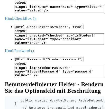
output:
<input id="Name" name="Name" type="hidden"
value="Value" />
Html.CheckBox ()
@Html.CheckBox("isStudent", true)
output:
<input checked="checked" id="isStudent"
name="isStudent" type="checkbox"
value="true" />
Html.Password ()
@Html.Password("StudentPassword")
output:
<input id="StudentPassword"
name="StudentPassword" type="password"
value="" />
Benutzerdefinierter Helfer - Rendern
Sie das Optionsfeld mit Beschriftung
       public static MvcHtmlString RadioButtonLabe
    {

        // Retrieve the qualified model identifier