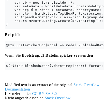
    var sb = new StringBuilder();

    var metaData = ModelMetadata.FromLambdaExpress
    var dtpId = "dtp" + metaData.PropertyName;

    var dtp = htmlHelper.TextBoxFor(expression, ht
    sb.AppendFormat("<div class='input-group date'
    return MvcHtmlString.Create(sb.ToString());

Beispiel:
Wenn Sie
Bootstrap.v3.Datetimepicker verwenden
Modified text is an extract of the original
Stack Overflow
Documentation
Lizenziert unter
CC BY-SA 3.0
Nicht angeschlossen an
Stack Overflow