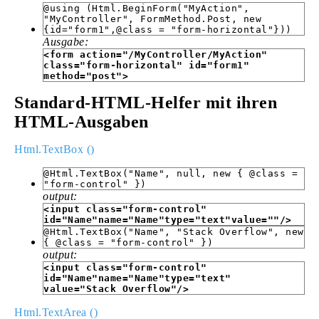
@using (Html.BeginForm("MyAction",
"MyController", FormMethod.Post, new
{id="form1",@class = "form-horizontal"}))
Ausgabe:
<form action="/MyController/MyAction"
class="form-horizontal" id="form1"
method="post">
Standard-HTML-Helfer mit ihren
HTML-Ausgaben
Html.TextBox ()
@Html.TextBox("Name", null, new { @class =
"form-control" })
output:
<input class="form-control"
id="Name"name="Name"type="text"value=""/>
@Html.TextBox("Name", "Stack Overflow", new
{ @class = "form-control" })
output:
<input class="form-control"
id="Name"name="Name"type="text"
value="Stack Overflow"/>
Html.TextArea ()