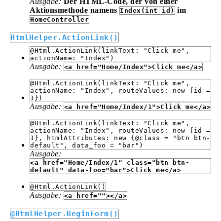
Ausgabe:
Der HTML-Code, der von einer
Aktionsmethode namens
im
Index(int id)
HomeController
HtmlHelper.ActionLink()
@Html.ActionLink(linkText: "Click me",
actionName: "Index")
Ausgabe:
<a href="Home/Index">Click me</a>
@Html.ActionLink(linkText: "Click me",
actionName: "Index", routeValues: new {id =
1})
Ausgabe:
<a href="Home/Index/1">Click me</a>
@Html.ActionLink(linkText: "Click me",
actionName: "Index", routeValues: new {id =
1}, htmlAttributes: new {@class = "btn btn-
default", data_foo = "bar")
Ausgabe:
<a href="Home/Index/1" class="btn btn-
default" data-foo="bar">Click me</a>
@Html.ActionLink()
Ausgabe:
<a href=""></a>
@HtmlHelper.BeginForm()