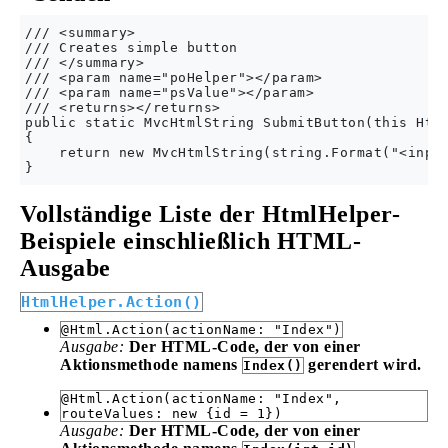
/// <summary>

/// Creates simple button

/// </summary>

/// <param name="poHelper"></param>

/// <param name="psValue"></param>

/// <returns></returns>

public static MvcHtmlString SubmitButton(this Html
{

    return new MvcHtmlString(string.Format("<input
Vollständige Liste der HtmlHelper-
Beispiele einschließlich HTML-
Ausgabe
HtmlHelper.Action()
@Html.Action(actionName: "Index")
Ausgabe:
Der HTML-Code, der von einer
Aktionsmethode namens
gerendert wird.
Index()
@Html.Action(actionName: "Index",
routeValues: new {id = 1})
Ausgabe:
Der HTML-Code, der von einer