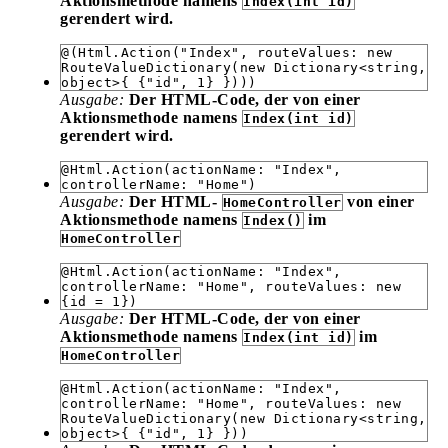
Aktionsmethode namens
Index(int id)
gerendert wird.
@(Html.Action("Index", routeValues: new
RouteValueDictionary(new Dictionary<string,
object>{ {"id", 1} })))
Ausgabe:
Der HTML-Code, der von einer
Aktionsmethode namens
Index(int id)
gerendert wird.
@Html.Action(actionName: "Index",
controllerName: "Home")
Ausgabe:
Der HTML-
von einer
HomeController
Aktionsmethode namens
im
Index()
HomeController
@Html.Action(actionName: "Index",
controllerName: "Home", routeValues: new
{id = 1})
Ausgabe:
Der HTML-Code, der von einer
Aktionsmethode namens
im
Index(int id)
HomeController
@Html.Action(actionName: "Index",
controllerName: "Home", routeValues: new
RouteValueDictionary(new Dictionary<string,
object>{ {"id", 1} }))