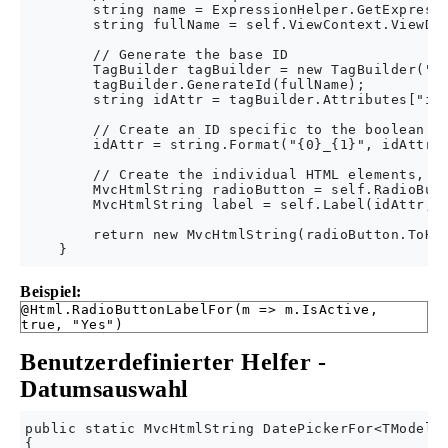
        string name = ExpressionHelper.GetExpressi
        string fullName = self.ViewContext.ViewDat
        // Generate the base ID

        TagBuilder tagBuilder = new TagBuilder("in
        tagBuilder.GenerateId(fullName);

        string idAttr = tagBuilder.Attributes["id"
        // Create an ID specific to the boolean di
        idAttr = string.Format("{0}_{1}", idAttr, 
        // Create the individual HTML elements, us
        MvcHtmlString radioButton = self.RadioButt
        MvcHtmlString label = self.Label(idAttr, l
        return new MvcHtmlString(radioButton.ToHtm
Beispiel:
@Html.RadioButtonLabelFor(m => m.IsActive,
true, "Yes")
Benutzerdefinierter Helfer -
Datumsauswahl
public static MvcHtmlString DatePickerFor<TModel, 
{
