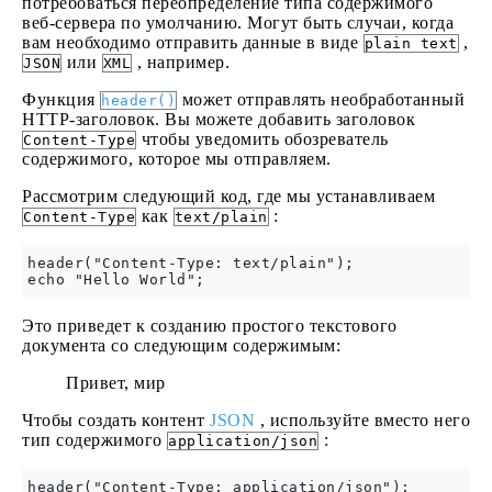
потребоваться переопределение типа содержимого
веб-сервера по умолчанию. Могут быть случаи, когда
вам необходимо отправить данные в виде
,
plain text
или
, например.
JSON
XML
Функция
может отправлять необработанный
header()
HTTP-заголовок. Вы можете добавить заголовок
чтобы уведомить обозреватель
Content-Type
содержимого, которое мы отправляем.
Рассмотрим следующий код, где мы устанавливаем
как
:
Content-Type
text/plain
header("Content-Type: text/plain");

Это приведет к созданию простого текстового
документа со следующим содержимым:
Привет, мир
Чтобы создать контент
JSON
, используйте вместо него
тип содержимого
:
application/json
header("Content-Type: application/json");
