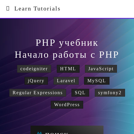
Learn Tutorials
PHP учебник
Начало работы с PHP
codeigniter
HTML
JavaScript
jQuery
Laravel
MySQL
Regular Expressions
SQL
symfony2
WordPress