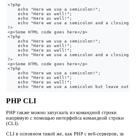
<?php

    echo "Here we use a semicolon!";

    echo "Here as well!";

    echo "Here as well!";

    echo "Here we use a semicolon and a closing ta
?>

<p>Some HTML code goes here</p>

<?php

    echo "Here we use a semicolon!";

    echo "Here as well!";

    echo "Here as well!";

    echo "Here we use a semicolon and a closing ta
?>

<p>Some HTML code goes here</p>

<?php

    echo "Here we use a semicolon!";

    echo "Here as well!";

    echo "Here as well!";

PHP CLI
PHP также можно запускать из командной строки
напрямую с помощью интерфейса командной строки
(CLI).
CLI в основном такой же, как PHP с веб-серверов, за