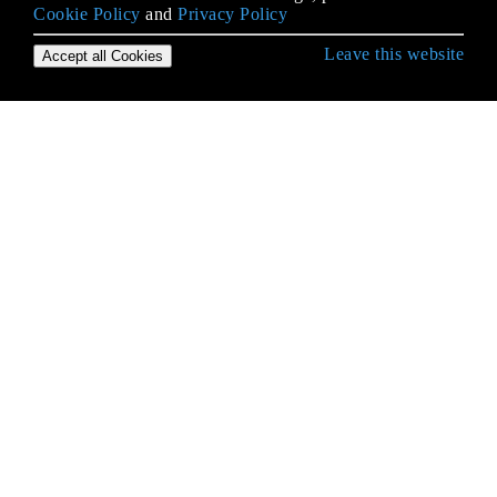
Cookie Policy
and
Privacy Policy
Leave this website
Accept all Cookies
Начало работы с PHP
APCu
BC Math (бинарный калькулятор)
Imagick
IMAP
JSON
Loops
PDO
PHP MySQLi
php mysqli affected rows возвращает 0, когда он
должен возвращать положительное целое число