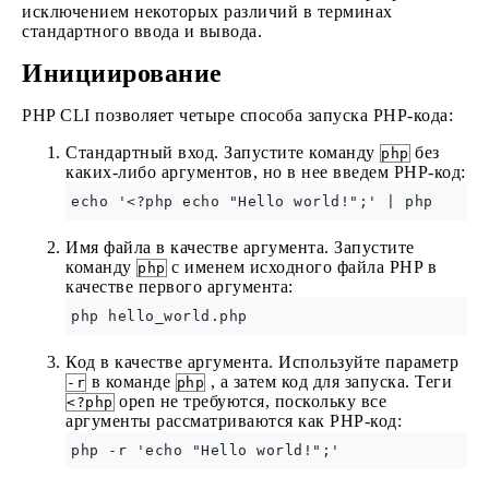
исключением некоторых различий в терминах
стандартного ввода и вывода.
Инициирование
PHP CLI позволяет четыре способа запуска PHP-кода:
Стандартный вход. Запустите команду
без
php
каких-либо аргументов, но в нее введем PHP-код:
echo '<?php echo "Hello world!";' | php
Имя файла в качестве аргумента. Запустите
команду
с именем исходного файла PHP в
php
качестве первого аргумента:
php hello_world.php
Код в качестве аргумента. Используйте параметр
в команде
, а затем код для запуска. Теги
-r
php
open не требуются, поскольку все
<?php
аргументы рассматриваются как PHP-код:
php -r 'echo "Hello world!";'