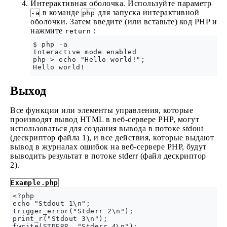
Интерактивная оболочка. Используйте параметр
в команде
для запуска интерактивной
-a
php
оболочки. Затем введите (или вставьте) код PHP и
нажмите
:
return
$ php -a

Interactive mode enabled

php > echo "Hello world!";

Hello world!
Выход
Все функции или элементы управления, которые
производят вывод HTML в веб-сервере PHP, могут
использоваться для создания вывода в потоке stdout
(дескриптор файла 1), и все действия, которые выдают
вывод в журналах ошибок на веб-сервере PHP, будут
выводить результат в потоке stderr (файл дескриптор
2).
Example.php
<?php

echo "Stdout 1\n";

trigger_error("Stderr 2\n");

print_r("Stdout 3\n");

fwrite(STDERR, "Stderr 4\n");
