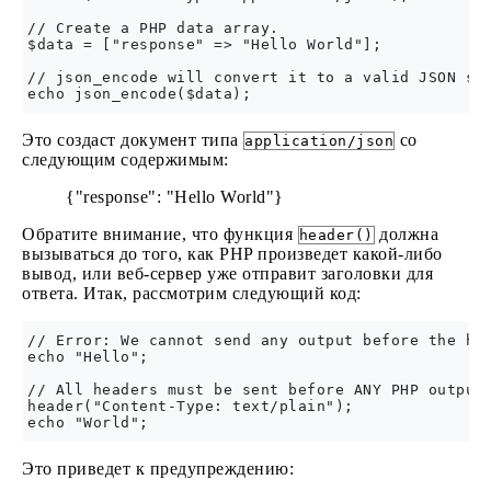
// Create a PHP data array.

$data = ["response" => "Hello World"];

// json_encode will convert it to a valid JSON str
Это создаст документ типа
со
application/json
следующим содержимым:
{"response": "Hello World"}
Обратите внимание, что функция
должна
header()
вызываться до того, как PHP произведет какой-либо
вывод, или веб-сервер уже отправит заголовки для
ответа. Итак, рассмотрим следующий код:
// Error: We cannot send any output before the hea
echo "Hello";

// All headers must be sent before ANY PHP output

header("Content-Type: text/plain");

Это приведет к предупреждению: