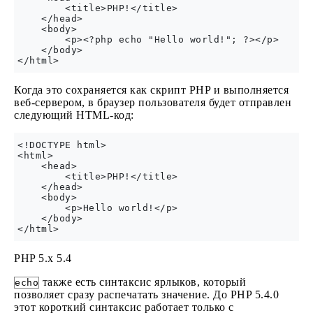
        <title>PHP!</title>

    </head>

    <body>

        <p><?php echo "Hello world!"; ?></p>

    </body>

Когда это сохраняется как скрипт PHP и выполняется
веб-сервером, в браузер пользователя будет отправлен
следующий HTML-код:
<!DOCTYPE html>

<html>

    <head>

        <title>PHP!</title>

    </head>

    <body>

        <p>Hello world!</p>

    </body>

PHP 5.x
5.4
также есть синтаксис ярлыков, который
echo
позволяет сразу распечатать значение. До PHP 5.4.0
этот короткий синтаксис работает только с