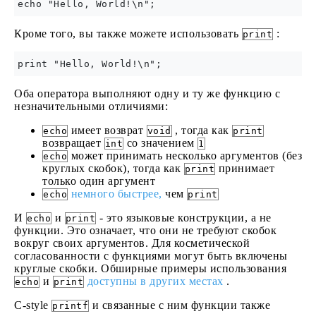
Кроме того, вы также можете использовать
:
print
Оба оператора выполняют одну и ту же функцию с
незначительными отличиями:
имеет возврат
, тогда как
echo
void
print
возвращает
со значением
int
1
может принимать несколько аргументов (без
echo
круглых скобок), тогда как
принимает
print
только один аргумент
немного быстрее,
чем
echo
print
И
и
- это языковые конструкции, а не
echo
print
функции. Это означает, что они не требуют скобок
вокруг своих аргументов. Для косметической
согласованности с функциями могут быть включены
круглые скобки. Обширные примеры использования
и
доступны в других местах
.
echo
print
C-style
и связанные с ним функции также
printf