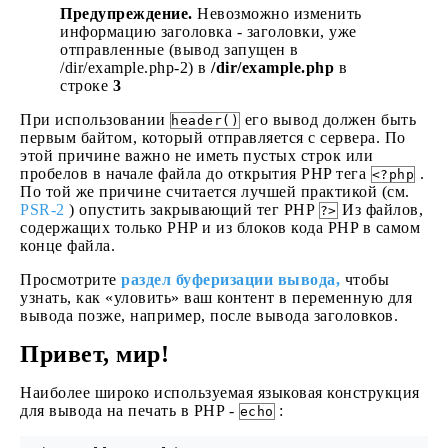
Предупреждение.
Невозможно изменить
информацию заголовка - заголовки, уже
отправленные (вывод запущен в
/dir/example.php-2) в
/dir/example.php
в
строке
3
При использовании
его вывод должен быть
header()
первым байтом, который отправляется с сервера. По
этой причине важно не иметь пустых строк или
пробелов в начале файла до открытия PHP тега
.
<?php
По той же причине считается лучшей практикой (см.
PSR-2
) опустить закрывающий тег PHP
Из файлов,
?>
содержащих только PHP и из блоков кода PHP в самом
конце файла.
Просмотрите
раздел буферизации вывода,
чтобы
узнать, как «уловить» ваш контент в переменную для
вывода позже, например, после вывода заголовков.
Привет, мир!
Наиболее широко используемая языковая конструкция
для вывода на печать в PHP -
:
echo