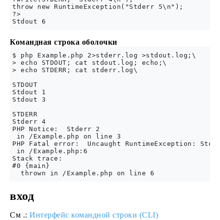
throw new RuntimeException("Stderr 5\n");

?>

Командная строка оболочки
$ php Example.php 2>stderr.log >stdout.log;\

> echo STDOUT; cat stdout.log; echo;\

> echo STDERR; cat stderr.log\

STDOUT

Stdout 1

Stdout 3

STDERR

Stderr 4

PHP Notice:  Stderr 2

 in /Example.php on line 3

PHP Fatal error:  Uncaught RuntimeException: Stder
 in /Example.php:6

Stack trace:

#0 {main}

вход
См .:
Интерфейс командной строки (CLI)