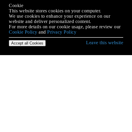
Cookie
This website stores cookies on your computer.
We use cookies to enhance your experience on our
website and deliver personalized content.
For more details on our cookie usage, please review our
Cookie Policy
and
Privacy Policy
Leave this website
Accept all Cookies
फ्लास्क से शुरुआत करना
JSON के साथ काम करना
Mod_wsgi के साथ अपाचे पर फ्लास्क
Nginx के साथ uWSGI वेब सर्वर का उपयोग करके फ्लास्क
एप्लिकेशन को तैनात करना
कुप्पी के SQLAlchemy
कुप्पी के WTF
कस्टम Jinja2 टेम्पलेट फ़िल्टर
पुनर्निर्देशन