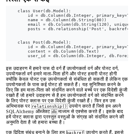
    class User(db.Model):

        id = db.Column(db.Integer, primary_key=Tru
        name = db.Column(db.String(80))

        email = db.Column(db.String(120), unique=T
        posts = db.relationship('Post', backref='u
    class Post(db.Model):

        id = db.Column(db.Integer, primary_key=Tru
        content = db.Column(db.Text)

इस उदाहरण में हमारे पास दो वर्ग हैं उपयोगकर्ता वर्ग और पोस्ट वर्ग,
उपयोगकर्ता वर्ग हमारे माता-पिता होंगे और पोस्ट हमारी पोस्ट होगी
क्योंकि केवल पोस्ट एक उपयोगकर्ता से संबंधित हो सकती है लेकिन एक
उपयोगकर्ता के पास कई पोस्ट हो सकते हैं। यह सुनिश्चित करने के
लिए कि हम माता-पिता को संदर्भित करने वाले बच्चे पर एक विदेशी कुंजी
रखते हैं जो हमारे उदाहरण से है हम उपयोगकर्ता वर्ग को संदर्भित करने
के लिए पोस्ट क्लास पर एक विदेशी कुंजी रखते हैं। फिर हम उस
अभिभावक पर
उपयोग करते हैं जिसे हम अपने
relationship()
SQLAlchemy ऑब्जेक्ट
माध्यम से एक्सेस करते हैं। इसके बाद
db
हमें पोस्ट क्लास द्वारा प्रस्तुत वस्तुओं के संग्रह को संदर्भित करने की
अनुमति देता है जो हमारा बच्चा है।
एक द्विदिश संबंध बनाने के लिए हम
उपयोग करते हैं, इससे
backref