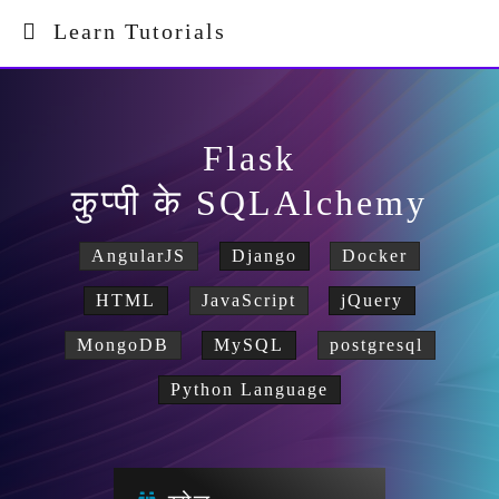
Learn Tutorials
Flask
कुप्पी के SQLAlchemy
AngularJS
Django
Docker
HTML
JavaScript
jQuery
MongoDB
MySQL
postgresql
Python Language