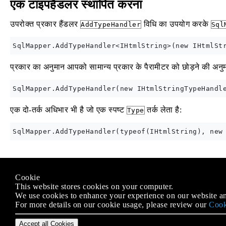
एक टाइपहैंडलर स्थापित करना
उपरोक्त प्रकार हैंडलर
विधि का उपयोग करके
AddTypeHandler
Sql
प्रकार का अनुमान आपको सामान्य प्रकार के पैरामीटर को छोड़ने की अनुमत
एक दो-तर्क अधिभार भी है जो एक स्पष्ट
तर्क लेता है:
Type
Modified text is an extract of the original
Stack Overflow Docu
Cookie
के तहत लाइसेंस प्राप्त है
CC BY-SA 3.0
This website stores cookies on your computer.
से संबद्ध नहीं है
Stack Overflow
We use cookies to enhance your experience on our website an
For more details on our cookie usage, please review our
Cook
Accept all Cookies