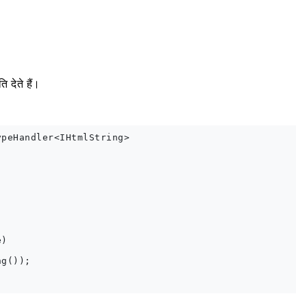
 देते हैं।
peHandler<IHtmlString>

)

g());
