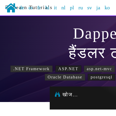
Learn Tutorials
de
es
fr
hi
it
nl
pl
ru
sv
ja
ko
Dapp
हैंडलर 
.NET Framework
ASP.NET
asp.net-mvc
Oracle Database
postgresql
खोज…