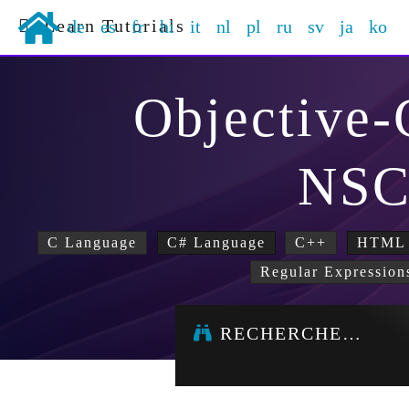
Learn Tutorials
de
es
fr
hi
it
nl
pl
ru
sv
ja
ko
Objective
NSC
C Language
C# Language
C++
HTML
Regular Expression
RECHERCHE…