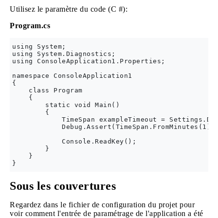
Utilisez le paramètre du code (C #):
Program.cs
using System;

using System.Diagnostics;

using ConsoleApplication1.Properties;

namespace ConsoleApplication1

{

    class Program

    {

        static void Main()

        {

            TimeSpan exampleTimeout = Settings.Def
            Debug.Assert(TimeSpan.FromMinutes(1).E
            Console.ReadKey();

        }

    }

Sous les couvertures
Regardez dans le fichier de configuration du projet pour
voir comment l'entrée de paramétrage de l'application a été