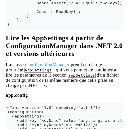
            Debug.Assert("234".Equals(twoKeys));

            Console.ReadKey();

        }

    }

Lire les AppSettings à partir de
ConfigurationManager dans .NET 2.0
et versions ultérieures
La classe
ConfigurationManager
prend en charge la
propriété
, qui vous permet de continuer à
AppSettings
lire les paramètres de la section
d'un fichier
appSettings
de configuration de la même manière que celle prise en
charge par .NET 1.x.
app.config
<?xml version="1.0" encoding="utf-8"?>

<configuration>

  <appSettings>

    <add key="keyName" value="anything, as a strin
    <add key="keyNames" value="123"/>
