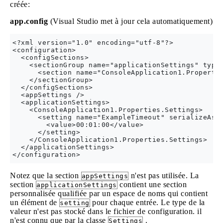
créée:
app.config
(Visual Studio met à jour cela automatiquement)
<?xml version="1.0" encoding="utf-8"?>

<configuration>

  <configSections>

    <sectionGroup name="applicationSettings" type=
      <section name="ConsoleApplication1.Properti
    </sectionGroup>

  </configSections>

  <appSettings />

  <applicationSettings>

    <ConsoleApplication1.Properties.Settings>

      <setting name="ExampleTimeout" serializeAs="
        <value>00:01:00</value>

      </setting>

    </ConsoleApplication1.Properties.Settings>

  </applicationSettings>

Notez que la section
n'est pas utilisée. La
appSettings
section
contient une section
applicationSettings
personnalisée qualifiée par un espace de noms qui contient
un élément de
pour chaque entrée. Le type de la
setting
valeur n'est pas stocké dans le fichier de configuration. il
n'est connu que par la classe
.
Settings