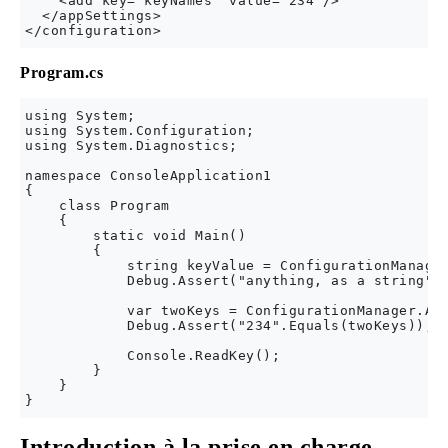
    <add key="keyNames" value="234"/>

  </appSettings>

Program.cs
using System;

using System.Configuration;

using System.Diagnostics;

namespace ConsoleApplication1

{

    class Program

    {

        static void Main()

        {

            string keyValue = ConfigurationManager
            Debug.Assert("anything, as a string".E
            var twoKeys = ConfigurationManager.App
            Debug.Assert("234".Equals(twoKeys));

            Console.ReadKey();

        }

    }

Introduction à la prise en charge