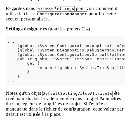
Regardez dans la classe
pour voir comment il
Settings
utilise la classe
pour lire cette
ConfigurationManager
section personnalisée.
Settings.designer.cs
(pour les projets C #)
...

    [global::System.Configuration.ApplicationScope
    [global::System.Diagnostics.DebuggerNonUserCod
    [global::System.Configuration.DefaultSettingVa
    public global::System.TimeSpan ExampleTimeout 
        get {

            return ((global::System.TimeSpan)(this
        }

    }

Notez qu'un objet
été
DefaultSettingValueAttribute
créé pour stocker la valeur entrée dans l'onglet Paramètres
du Concepteur de propriétés de projet. Si l'entrée est
manquante dans le fichier de configuration, cette valeur par
défaut est utilisée à la place.