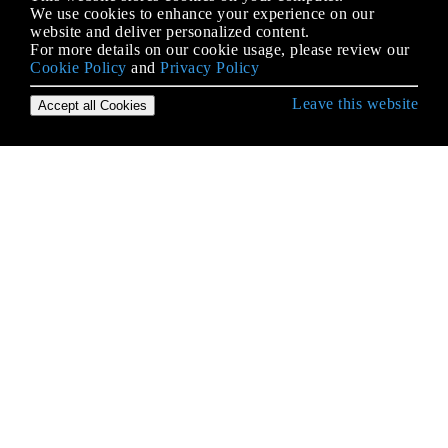
We use cookies to enhance your experience on our
website and deliver personalized content.
For more details on our cookie usage, please review our
Cookie Policy
and
Privacy Policy
Leave this website
Accept all Cookies
Démarrer avec .NET Framework
.NET Core
ADO.NET
Analyse de date et heure
Arbres d'expression
Bibliothèque parallèle de tâches (TPL)
Cadre d'extensibilité gérée
Chiffrement / Cryptographie
Classe SpeechRecognitionEngine pour reconnaître
la parole