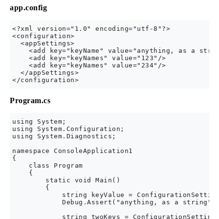
app.config
<?xml version="1.0" encoding="utf-8"?>

<configuration>

  <appSettings>

    <add key="keyName" value="anything, as a strin
    <add key="keyNames" value="123"/>

    <add key="keyNames" value="234"/>

  </appSettings>

Program.cs
using System;

using System.Configuration;

using System.Diagnostics;

namespace ConsoleApplication1

{

    class Program

    {

        static void Main()

        {

            string keyValue = ConfigurationSetting
            Debug.Assert("anything, as a string".E
            string twoKeys = ConfigurationSettings