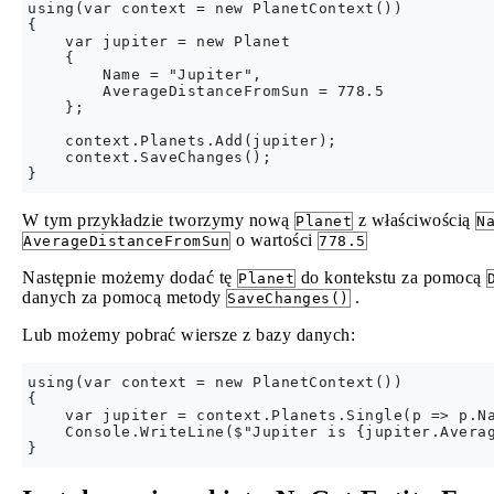
using(var context = new PlanetContext())

{

    var jupiter = new Planet 

    {

        Name = "Jupiter", 

        AverageDistanceFromSun = 778.5

    };

    context.Planets.Add(jupiter);

    context.SaveChanges();

W tym przykładzie tworzymy nową
z właściwością
Planet
N
o wartości
AverageDistanceFromSun
778.5
Następnie możemy dodać tę
do kontekstu za pomocą
Planet
danych za pomocą metody
.
SaveChanges()
Lub możemy pobrać wiersze z bazy danych:
using(var context = new PlanetContext())

{

    var jupiter = context.Planets.Single(p => p.Na
    Console.WriteLine($"Jupiter is {jupiter.Averag