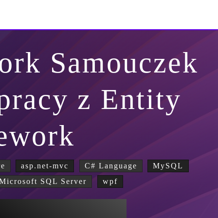
work Samouczek
pracy z Entity
ework
re
asp.net-mvc
C# Language
MySQL
Microsoft SQL Server
wpf