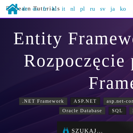
Learn Tutorials
de
es
fr
hi
it
nl
pl
ru
sv
ja
ko
Entity Frame
Rozpoczęcie 
Fram
.NET Framework
ASP.NET
asp.net-co
Oracle Database
SQL
SZUKAJ…