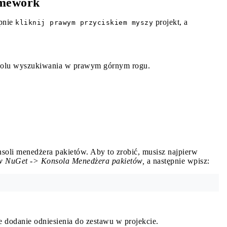
amework
pnie
projekt, a
kliknij prawym przyciskiem myszy
olu wyszukiwania w prawym górnym rogu.
oli menedżera pakietów. Aby to zrobić, musisz najpierw
w NuGet -> Konsola Menedżera pakietów,
a następnie wpisz:
 dodanie odniesienia do zestawu w projekcie.