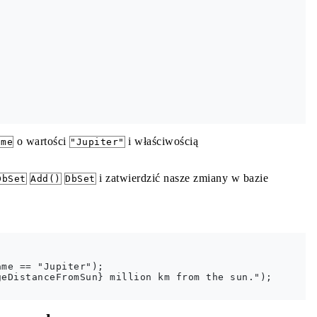
o wartości
i właściwością
ame
"Jupiter"
i zatwierdzić nasze zmiany w bazie
DbSet
Add()
DbSet
me == "Jupiter");

eDistanceFromSun} million km from the sun.");
