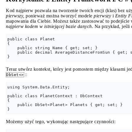
Kod najpierw pozwala na tworzenie twoich encji (klas) bez uż
pierwszy,
ponieważ można tworzyć modele
pierwszy
i
Entity 
mapowania dla Ciebie. Możesz także zastosować to podejście w
najpierw kodem w istniejącej bazie danych.
Na przykład, jeśli 
public class Planet

{

    public string Name { get; set; }

    public decimal AverageDistanceFromSun { get; s
Teraz utwórz kontekst, który jest pomostem między klasami je
:
DbSet<>
using System.Data.Entity;

public class PlanetContext : DbContext

{

    public DbSet<Planet> Planets { get; set; }

Możemy użyć tego, wykonując następujące czynności: