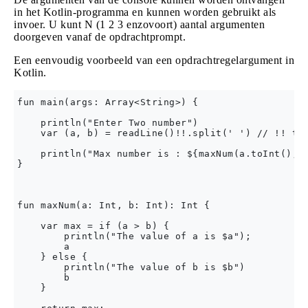
in het Kotlin-programma en kunnen worden gebruikt als
invoer. U kunt N (1 2 3 enzovoort) aantal argumenten
doorgeven vanaf de opdrachtprompt.
Een eenvoudig voorbeeld van een opdrachtregelargument in
Kotlin.
fun main(args: Array<String>) {

    println("Enter Two number")

    var (a, b) = readLine()!!.split(' ') // !! thi
    println("Max number is : ${maxNum(a.toInt(), b
}

fun maxNum(a: Int, b: Int): Int {

    var max = if (a > b) {

        println("The value of a is $a");

        a

    } else {

        println("The value of b is $b")

        b

    }
