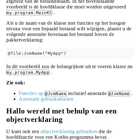
afgeleid van de bestandsnaam. In het bovenstaande
voorbeeld is de hoofdklasse die moet worden uitgevoerd
.
my.program.MainKt
Als u de naam van de klasse met functies op het hoogste
niveau voor een bepaald bestand wilt wijzigen, plaatst u de
volgende annotatie bovenaan het bestand boven de
pakketverklaring:
In dit voorbeeld zou de belangrijkste uit te voeren klasse nu
.
my.program.MyApp
Zie ook:
Functies op
inclusief annotatie
.
@JvmName
@JvmName
Annotatie gebruiksdoelen
Hallo wereld met behulp van een
objectverklaring
U kunt ook een
objectverklaring gebruiken
die de
hoofdfunctie voor een Kotlin-programma bevat.