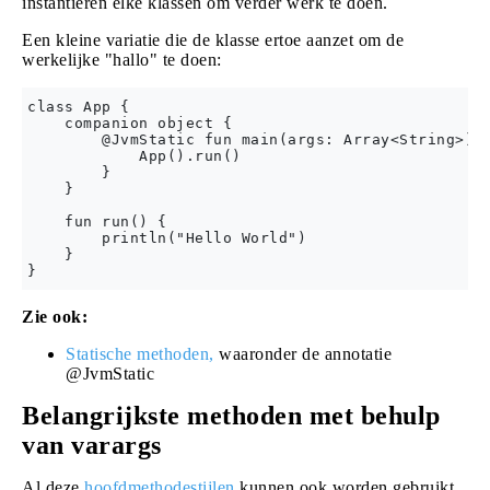
instantiëren elke klassen om verder werk te doen.
Een kleine variatie die de klasse ertoe aanzet om de
werkelijke "hallo" te doen:
class App {

    companion object {

        @JvmStatic fun main(args: Array<String>) {
            App().run()

        }

    }

    fun run() {

        println("Hello World")

    }

Zie ook:
Statische methoden,
waaronder de annotatie
@JvmStatic
Belangrijkste methoden met behulp
van varargs
Al deze
hoofdmethodestijlen
kunnen ook worden gebruikt