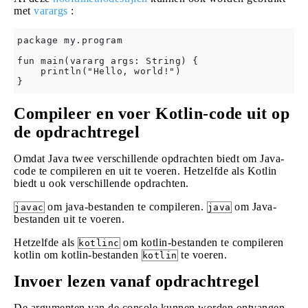
met
varargs
:
package my.program

fun main(vararg args: String) {

    println("Hello, world!")

Compileer en voer Kotlin-code uit op
de opdrachtregel
Omdat Java twee verschillende opdrachten biedt om Java-
code te compileren en uit te voeren. Hetzelfde als Kotlin
biedt u ook verschillende opdrachten.
om java-bestanden te compileren.
om Java-
javac
java
bestanden uit te voeren.
Hetzelfde als
om kotlin-bestanden te compileren
kotlinc
kotlin om kotlin-bestanden
te voeren.
kotlin
Invoer lezen vanaf opdrachtregel
De argumenten van de console kunnen worden ontvangen