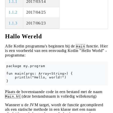
1.1.1
2017/03/14
1.1.2
2017/04/25
1.1.3
2017/06/23
Hallo Wereld
Alle Kotlin programma's beginnen bij de
functie. Hier
main
is een voorbeeld van een eenvoudig Kotlin "Hello World" -
programma:
package my.program

fun main(args: Array<String>) {

    println("Hello, world!")

Plaats de bovenstaande code in een bestand met de naam
(deze bestandsnaam is volledig willekeurig)
Main.kt
Wanneer u de JVM target, wordt de functie gecompileerd
als een statische methode in een klasse met een naam