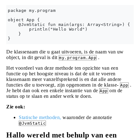
package my.program

object App {

    @JvmStatic fun main(args: Array<String>) {

        println("Hello World")

    }

De klassenaam die u gaat uitvoeren, is de naam van uw
object, in dit geval is dit
.
my.program.App
Het voordeel van deze methode ten opzichte van een
functie op het hoogste niveau is dat de uit te voeren
klassenaam meer vanzelfsprekend is en dat alle andere
functies die u toevoegt, zijn opgenomen in de klasse-
.
App
Je hebt dan ook een enkele instantie van de
om de
App
status op te slaan en ander werk te doen.
Zie ook:
Statische methoden,
waaronder de annotatie
@JvmStatic
Hallo wereld met behulp van een