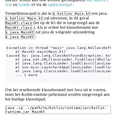
Ant
en
Gradle
of via de
opdrachtregel
.
Vermeldenswaard is dat in
een java-
$ kotlinc Main.kt
zal uitvoeren, in dit geval
$ kotlinc Main.kt
(let op de Kt die is toegevoegd aan de
MainKt.class
). Als je echter het klassebestand met
MainKt.class
zal java de volgende uitzondering
$ java MainKt
:
$ java MainKt
Exception in thread "main" java.lang.NoClassDefFou
    at MainKt.main(Main.kt)

Caused by: java.lang.ClassNotFoundException: kotli
    at java.net.URLClassLoader.findClass(URLClassL
    at java.lang.ClassLoader.loadClass(ClassLoader
    at sun.misc.Launcher$AppClassLoader.loadClass(
    at java.lang.ClassLoader.loadClass(ClassLoader
    ... 1 more

Om het resulterende klassebestand met Java uit te voeren,
moet het Kotlin-runtime-jarbestand worden toegevoegd aan
het huidige klassenpad.
java -cp .:/path/to/kotlin/runtime/jar/kotlin-
runtime.jar MainKt