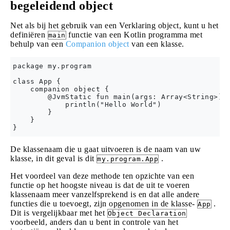
begeleidend object
Net als bij het gebruik van een Verklaring object, kunt u het
definiëren
functie van een Kotlin programma met
main
behulp van een
Companion object
van een klasse.
package my.program

class App {

    companion object {

        @JvmStatic fun main(args: Array<String>) {
            println("Hello World")

        }

    }

De klassenaam die u gaat uitvoeren is de naam van uw
klasse, in dit geval is dit
.
my.program.App
Het voordeel van deze methode ten opzichte van een
functie op het hoogste niveau is dat de uit te voeren
klassenaam meer vanzelfsprekend is en dat alle andere
functies die u toevoegt, zijn opgenomen in de klasse-
.
App
Dit is vergelijkbaar met het
Object Declaration
voorbeeld, anders dan u bent in controle van het