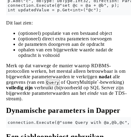
p.Add("c", dbType: DbType.Int32, direction: Parame
connection.Execute(@"set @c = @a + @b", p);

Dit laat zien:
(optioneel) populatie van een bestaand object
(optioneel) direct extra parameters toevoegen
de parameters doorgeven aan de opdracht
ophalen van een bijgewerkte waarde nadat de
opdracht is voltooid
Merk op dat vanwege de manier waarop RDBMS-
protocollen werken, het meestal alleen betrouwbaar is om
bijgewerkte parameterwaarden te verkrijgen
nadat
alle
gegevens (van een
of QueryMultiple`-bewerking)
Query
volledig zijn
verbruikt (bijvoorbeeld op SQL Server zijn
bijgewerkte parameterwaarden aan het
einde
van de TDS-
stream).
Dynamische parameters in Dapper
Een sjabloonobject gebruiken