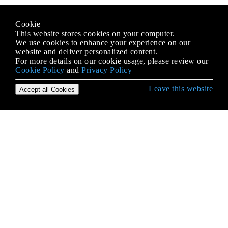
Cookie
This website stores cookies on your computer.
We use cookies to enhance your experience on our
website and deliver personalized content.
For more details on our cookie usage, please review our
Cookie Policy
and
Privacy Policy
Leave this website
Accept all Cookies
Aan de slag met Dapper.NET
Async gebruiken
Basisvragen
Bulk inzetstukken
Commando's uitvoeren
DbGeography en DbGeometry gebruiken
Dynamische parameters
Meerdere resultaten