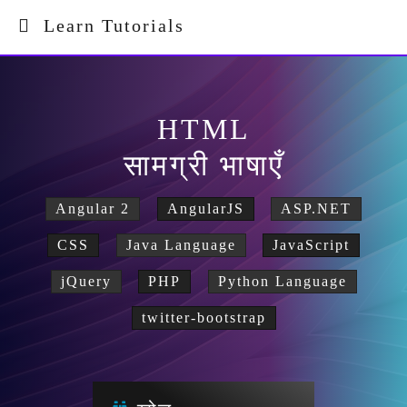
Learn Tutorials
HTML
सामग्री भाषाएँ
Angular 2
AngularJS
ASP.NET
CSS
Java Language
JavaScript
jQuery
PHP
Python Language
twitter-bootstrap