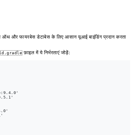
बेस ऑथ और फायरबेस डेटाबेस के लिए आसान यूआई बाइंडिंग प्रदान करता
फ़ाइल में ये निर्भरताएं जोड़ें:
ld.gradle
:9.4.0'

.5.1'

.0'

'
