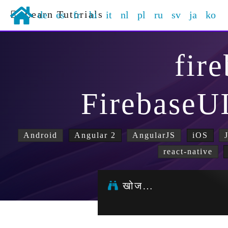
Learn Tutorials
de
es
fr
hi
it
nl
pl
ru
sv
ja
ko
fir
FirebaseU
Android
Angular 2
AngularJS
iOS
react-native
खोज…