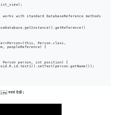
ist_view);

 works with standard DatabaseReference methods

seDatabase.getInstance().getReference()



er<Person>(this, Person.class,

m, peopleReference) {

 Person person, int position) {

oid.R.id.text1)).setText(person.getName());

स्वयं देखें।
View
mentation