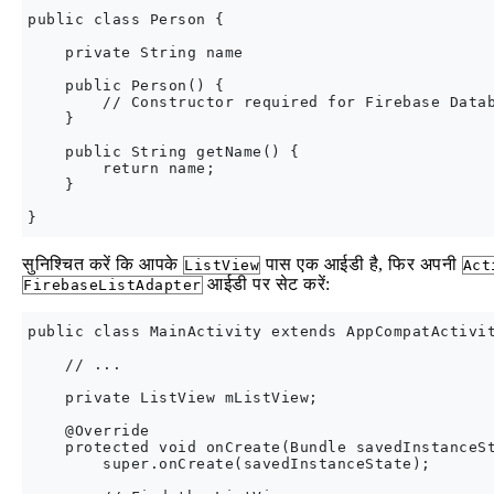
public class Person {

    private String name

    public Person() {

        // Constructor required for Firebase Datab
    }

    public String getName() {

        return name;

    }

सुनिश्चित करें कि आपके
पास एक आईडी है, फिर अपनी
ListView
Act
आईडी पर सेट करें:
FirebaseListAdapter
public class MainActivity extends AppCompatActivit
    // ...

    private ListView mListView;

    @Override

    protected void onCreate(Bundle savedInstanceSt
        super.onCreate(savedInstanceState);
