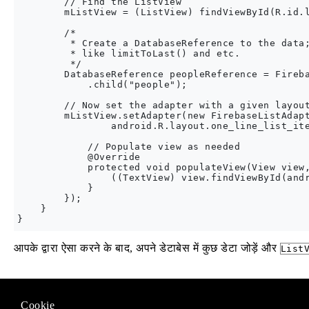
        // Find the ListView

        mListView = (ListView) findViewById(R.id.l
        /* 

         * Create a DatabaseReference to the data;
         * like limitToLast() and etc.

         */

        DatabaseReference peopleReference = Fireba
            .child("people");

        // Now set the adapter with a given layout
        mListView.setAdapter(new FirebaseListAdapt
                android.R.layout.one_line_list_ite
            // Populate view as needed

            @Override

            protected void populateView(View view,
                ((TextView) view.findViewById(andr
            }

        });

    }

आपके द्वारा ऐसा करने के बाद, अपने डेटाबेस में कुछ डेटा जोड़ें और
List
Modified text is an extract of the original
Stack Overflow Docu
Cookie
के तहत लाइसेंस प्राप्त है
CC BY-SA 3.0